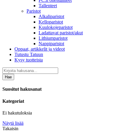
PC:n oheislaitteet
Tallenteet
Paristot
Alkaliparistot
Kelloparistot
Kuulokojeparistot
Ladattavat paristot/akut
Lithiumparistot
Nappiparistot
Oppaat, artikkelit ja videot
Tutustu Tatuun
Kysy tuotteista
Hae
Suositut hakusanat
Kategoriat
Ei hakutuloksia
Näytä lisää
Takaisin