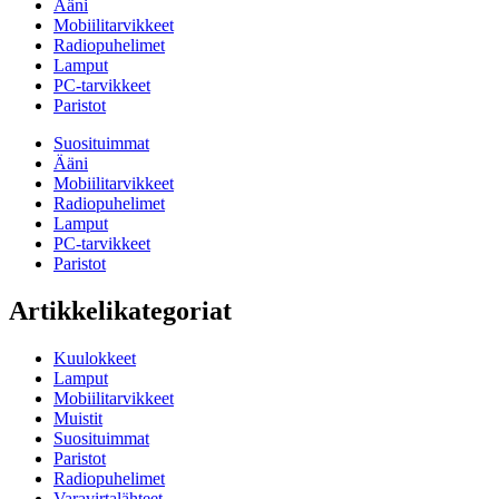
Ääni
Mobiilitarvikkeet
Radiopuhelimet
Lamput
PC-tarvikkeet
Paristot
Suosituimmat
Ääni
Mobiilitarvikkeet
Radiopuhelimet
Lamput
PC-tarvikkeet
Paristot
Artikkelikategoriat
Kuulokkeet
Lamput
Mobiilitarvikkeet
Muistit
Suosituimmat
Paristot
Radiopuhelimet
Varavirtalähteet