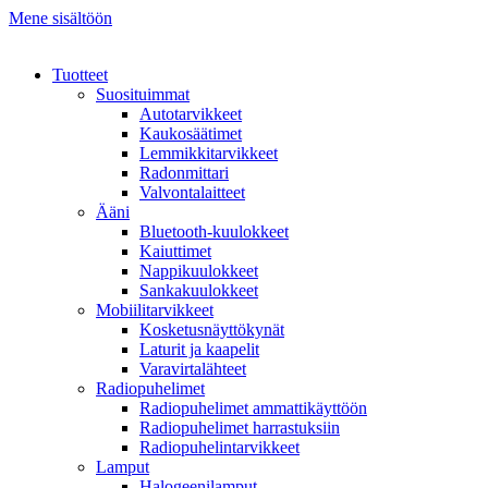
Mene sisältöön
Tuotteet
Suosituimmat
Autotarvikkeet
Kaukosäätimet
Lemmikkitarvikkeet
Radonmittari
Valvontalaitteet
Ääni
Bluetooth-kuulokkeet
Kaiuttimet
Nappikuulokkeet
Sankakuulokkeet
Mobiilitarvikkeet
Kosketusnäyttökynät
Laturit ja kaapelit
Varavirtalähteet
Radiopuhelimet
Radiopuhelimet ammattikäyttöön
Radiopuhelimet harrastuksiin
Radiopuhelintarvikkeet
Lamput
Halogeenilamput