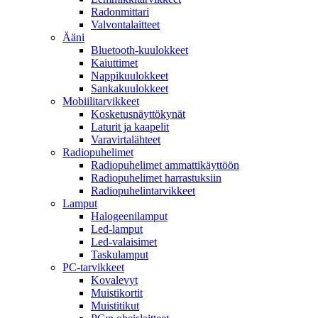
Radonmittari
Valvontalaitteet
Ääni
Bluetooth-kuulokkeet
Kaiuttimet
Nappikuulokkeet
Sankakuulokkeet
Mobiilitarvikkeet
Kosketusnäyttökynät
Laturit ja kaapelit
Varavirtalähteet
Radiopuhelimet
Radiopuhelimet ammattikäyttöön
Radiopuhelimet harrastuksiin
Radiopuhelintarvikkeet
Lamput
Halogeenilamput
Led-lamput
Led-valaisimet
Taskulamput
PC-tarvikkeet
Kovalevyt
Muistikortit
Muistitikut