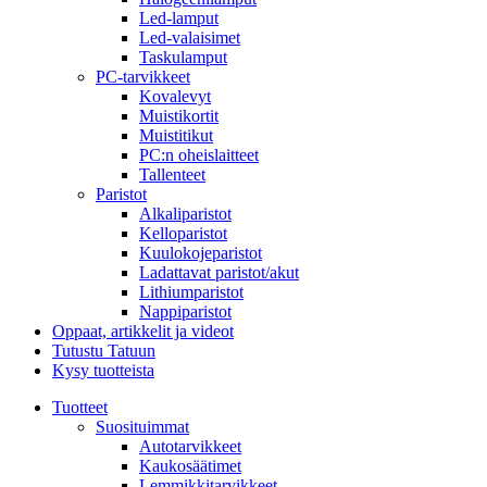
Led-lamput
Led-valaisimet
Taskulamput
PC-tarvikkeet
Kovalevyt
Muistikortit
Muistitikut
PC:n oheislaitteet
Tallenteet
Paristot
Alkaliparistot
Kelloparistot
Kuulokojeparistot
Ladattavat paristot/akut
Lithiumparistot
Nappiparistot
Oppaat, artikkelit ja videot
Tutustu Tatuun
Kysy tuotteista
Tuotteet
Suosituimmat
Autotarvikkeet
Kaukosäätimet
Lemmikkitarvikkeet