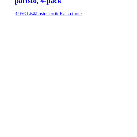
paristo, 4-pack
3,95
€
Lisää ostoskoriin
Katso tuote