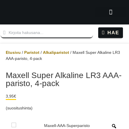
Tutustu Tatuun
Kysy tuotteista
Oppaat, artikkelit ja videot
HAE
Etusivu
/
Paristot
/
Alkaliparistot
/ Maxell Super Alkaline LR3
AAA-paristo, 4-pack
Maxell Super Alkaline LR3 AAA-
paristo, 4-pack
3,95
€
(suositushinta)