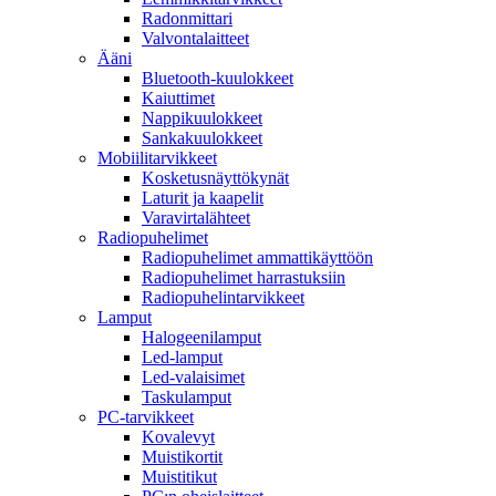
Radonmittari
Valvontalaitteet
Ääni
Bluetooth-kuulokkeet
Kaiuttimet
Nappikuulokkeet
Sankakuulokkeet
Mobiilitarvikkeet
Kosketusnäyttökynät
Laturit ja kaapelit
Varavirtalähteet
Radiopuhelimet
Radiopuhelimet ammattikäyttöön
Radiopuhelimet harrastuksiin
Radiopuhelintarvikkeet
Lamput
Halogeenilamput
Led-lamput
Led-valaisimet
Taskulamput
PC-tarvikkeet
Kovalevyt
Muistikortit
Muistitikut