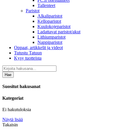
PC:n oheislaitteet
Tallenteet
Paristot
Alkaliparistot
Kelloparistot
Kuulokojeparistot
Ladattavat paristot/akut
Lithiumparistot
Nappiparistot
Oppaat, artikkelit ja videot
Tutustu Tatuun
Kysy tuotteista
Hae
Suositut hakusanat
Kategoriat
Ei hakutuloksia
Näytä lisää
Takaisin