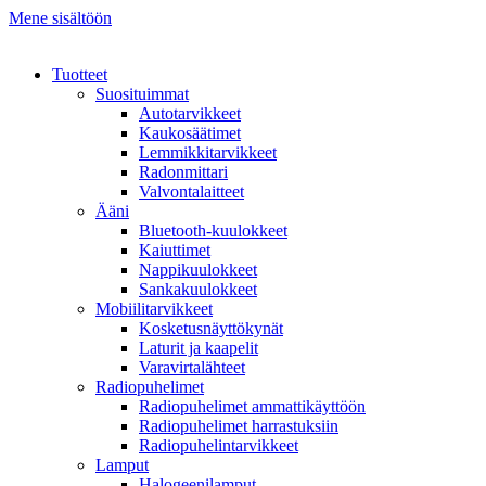
Mene sisältöön
Tuotteet
Suosituimmat
Autotarvikkeet
Kaukosäätimet
Lemmikkitarvikkeet
Radonmittari
Valvontalaitteet
Ääni
Bluetooth-kuulokkeet
Kaiuttimet
Nappikuulokkeet
Sankakuulokkeet
Mobiilitarvikkeet
Kosketusnäyttökynät
Laturit ja kaapelit
Varavirtalähteet
Radiopuhelimet
Radiopuhelimet ammattikäyttöön
Radiopuhelimet harrastuksiin
Radiopuhelintarvikkeet
Lamput
Halogeenilamput