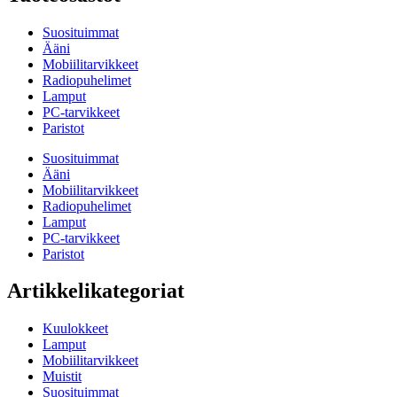
Suosituimmat
Ääni
Mobiilitarvikkeet
Radiopuhelimet
Lamput
PC-tarvikkeet
Paristot
Suosituimmat
Ääni
Mobiilitarvikkeet
Radiopuhelimet
Lamput
PC-tarvikkeet
Paristot
Artikkelikategoriat
Kuulokkeet
Lamput
Mobiilitarvikkeet
Muistit
Suosituimmat