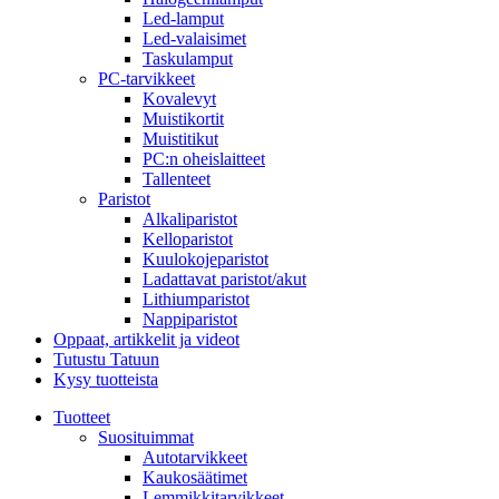
Led-lamput
Led-valaisimet
Taskulamput
PC-tarvikkeet
Kovalevyt
Muistikortit
Muistitikut
PC:n oheislaitteet
Tallenteet
Paristot
Alkaliparistot
Kelloparistot
Kuulokojeparistot
Ladattavat paristot/akut
Lithiumparistot
Nappiparistot
Oppaat, artikkelit ja videot
Tutustu Tatuun
Kysy tuotteista
Tuotteet
Suosituimmat
Autotarvikkeet
Kaukosäätimet
Lemmikkitarvikkeet