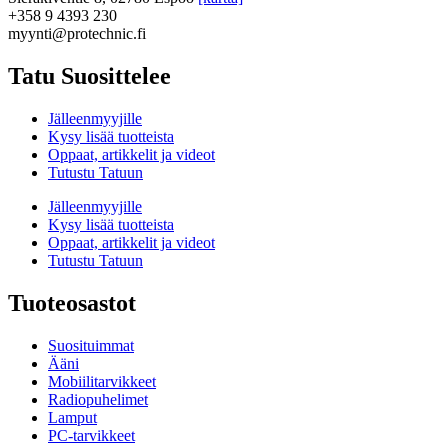
+358 9 4393 230
myynti@protechnic.fi
Tatu Suosittelee
Jälleenmyyjille
Kysy lisää tuotteista
Oppaat, artikkelit ja videot
Tutustu Tatuun
Jälleenmyyjille
Kysy lisää tuotteista
Oppaat, artikkelit ja videot
Tutustu Tatuun
Tuoteosastot
Suosituimmat
Ääni
Mobiilitarvikkeet
Radiopuhelimet
Lamput
PC-tarvikkeet