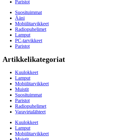
Paristot
Suosituimmat
Ääni
Mobiilitarvikkeet
Radiopuhelimet
Lamput
PC-tarvikkeet
Paristot
Artikkelikategoriat
Kuulokkeet
Lamput
Mobiilitarvikkeet
Muistit
Suosituimmat
Paristot
Radiopuhelimet
Varavirtalähteet
Kuulokkeet
Lamput
Mobiilitarvikkeet
Muistit