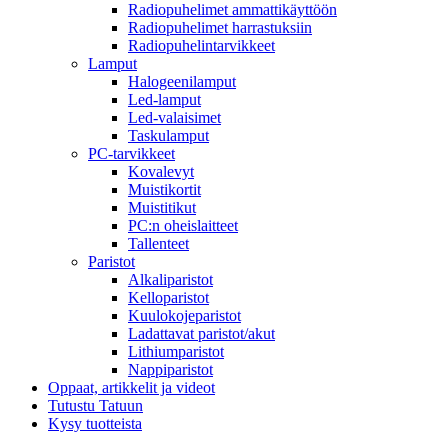
Radiopuhelimet ammattikäyttöön
Radiopuhelimet harrastuksiin
Radiopuhelintarvikkeet
Lamput
Halogeenilamput
Led-lamput
Led-valaisimet
Taskulamput
PC-tarvikkeet
Kovalevyt
Muistikortit
Muistitikut
PC:n oheislaitteet
Tallenteet
Paristot
Alkaliparistot
Kelloparistot
Kuulokojeparistot
Ladattavat paristot/akut
Lithiumparistot
Nappiparistot
Oppaat, artikkelit ja videot
Tutustu Tatuun
Kysy tuotteista