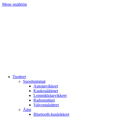
Mene sisältöön
Tuotteet
Suosituimmat
Autotarvikkeet
Kaukosäätimet
Lemmikkitarvikkeet
Radonmittari
Valvontalaitteet
Ääni
Bluetooth-kuulokkeet