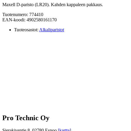
Maxell D-paristo (LR20). Kahden kappaleen pakkaus.
Tuotenumero: 774410
EAN-koodi: 4902580161170
Tuoteosastot:
Alkaliparistot
Pro Technic Oy
Sierakiventie 8, 02780 Espoo
[kartta]