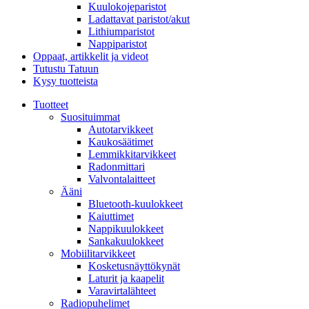
Kuulokojeparistot
Ladattavat paristot/akut
Lithiumparistot
Nappiparistot
Oppaat, artikkelit ja videot
Tutustu Tatuun
Kysy tuotteista
Tuotteet
Suosituimmat
Autotarvikkeet
Kaukosäätimet
Lemmikkitarvikkeet
Radonmittari
Valvontalaitteet
Ääni
Bluetooth-kuulokkeet
Kaiuttimet
Nappikuulokkeet
Sankakuulokkeet
Mobiilitarvikkeet
Kosketusnäyttökynät
Laturit ja kaapelit
Varavirtalähteet
Radiopuhelimet