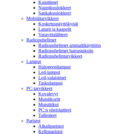
Kaiuttimet
Nappikuulokkeet
Sankakuulokkeet
Mobiilitarvikkeet
Kosketusnäyttökynät
Laturit ja kaapelit
Varavirtalähteet
Radiopuhelimet
Radiopuhelimet ammattikäyttöön
Radiopuhelimet harrastuksiin
Radiopuhelintarvikkeet
Lamput
Halogeenilamput
Led-lamput
Led-valaisimet
Taskulamput
PC-tarvikkeet
Kovalevyt
Muistikortit
Muistitikut
PC:n oheislaitteet
Tallenteet
Paristot
Alkaliparistot
Kelloparistot