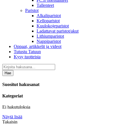
PC:n oheislaitteet
Tallenteet
Paristot
Alkaliparistot
Kelloparistot
Kuulokojeparistot
Ladattavat paristot/akut
Lithiumparistot
Nappiparistot
Oppaat, artikkelit ja videot
Tutustu Tatuun
Kysy tuotteista
Hae
Suositut hakusanat
Kategoriat
Ei hakutuloksia
Näytä lisää
Takaisin