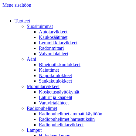
Mene sisältöön
Tuotteet
Suosituimmat
Autotarvikkeet
Kaukosäätimet
Lemmikkitarvikkeet
Radonmittari
Valvontalaitteet
Ääni
Bluetooth-kuulokkeet
Kaiuttimet
Nappikuulokkeet
Sankakuulokkeet
Mobiilitarvikkeet
Kosketusnäyttökynät
Laturit ja kaapelit
Varavirtalähteet
Radiopuhelimet
Radiopuhelimet ammattikäyttöön
Radiopuhelimet harrastuksiin
Radiopuhelintarvikkeet
Lamput
Halogeenilamput