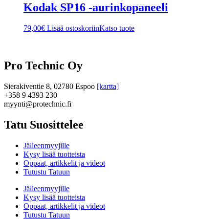
Kodak SP16 -aurinkopaneeli
79,00
€
Lisää ostoskoriin
Katso tuote
Pro Technic Oy
Sierakiventie 8, 02780 Espoo
[kartta]
+358 9 4393 230
myynti@protechnic.fi
Tatu Suosittelee
Jälleenmyyjille
Kysy lisää tuotteista
Oppaat, artikkelit ja videot
Tutustu Tatuun
Jälleenmyyjille
Kysy lisää tuotteista
Oppaat, artikkelit ja videot
Tutustu Tatuun