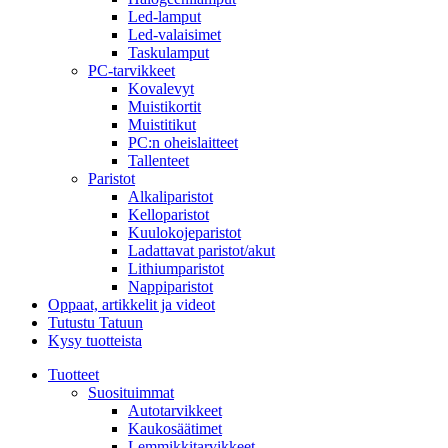
Led-lamput
Led-valaisimet
Taskulamput
PC-tarvikkeet
Kovalevyt
Muistikortit
Muistitikut
PC:n oheislaitteet
Tallenteet
Paristot
Alkaliparistot
Kelloparistot
Kuulokojeparistot
Ladattavat paristot/akut
Lithiumparistot
Nappiparistot
Oppaat, artikkelit ja videot
Tutustu Tatuun
Kysy tuotteista
Tuotteet
Suosituimmat
Autotarvikkeet
Kaukosäätimet
Lemmikkitarvikkeet