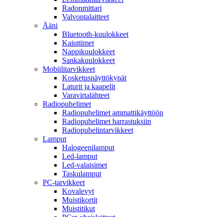
Radonmittari
Valvontalaitteet
Ääni
Bluetooth-kuulokkeet
Kaiuttimet
Nappikuulokkeet
Sankakuulokkeet
Mobiilitarvikkeet
Kosketusnäyttökynät
Laturit ja kaapelit
Varavirtalähteet
Radiopuhelimet
Radiopuhelimet ammattikäyttöön
Radiopuhelimet harrastuksiin
Radiopuhelintarvikkeet
Lamput
Halogeenilamput
Led-lamput
Led-valaisimet
Taskulamput
PC-tarvikkeet
Kovalevyt
Muistikortit
Muistitikut