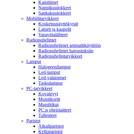
Kaiuttimet
Nappikuulokkeet
Sankakuulokkeet
Mobiilitarvikkeet
Kosketusnäyttökynät
Laturit ja kaapelit
Varavirtalähteet
Radiopuhelimet
Radiopuhelimet ammattikäyttöön
Radiopuhelimet harrastuksiin
Radiopuhelintarvikkeet
Lamput
Halogeenilamput
Led-lamput
Led-valaisimet
Taskulamput
PC-tarvikkeet
Kovalevyt
Muistikortit
Muistitikut
PC:n oheislaitteet
Tallenteet
Paristot
Alkaliparistot
Kelloparistot