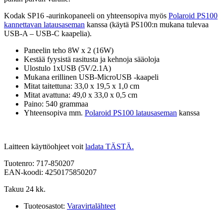
Kodak SP16 -aurinkopaneeli on yhteensopiva myös
Polaroid PS100
kannettavan latausaseman
kanssa (käytä PS100:n mukana tulevaa
USB-A – USB-C kaapelia).
Paneelin teho 8W x 2 (16W)
Kestää fyysistä rasitusta ja kehnoja sääoloja
Ulostulo 1xUSB (5V/2.1A)
Mukana erillinen USB-MicroUSB -kaapeli
Mitat taitettuna: 33,0 x 19,5 x 1,0 cm
Mitat avattuna: 49,0 x 33,0 x 0,5 cm
Paino: 540 grammaa
Yhteensopiva mm.
Polaroid PS100 latausaseman
kanssa
Laitteen käyttöohjeet voit
ladata TÄSTÄ.
Tuotenro: 717-850207
EAN-koodi: 4250175850207
Takuu 24 kk.
Tuoteosastot:
Varavirtalähteet