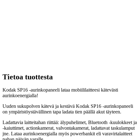
Tietoa tuottesta
Kodak SP16 -aurinkopaneeli lataa mobiililaitteesi kätevästi
aurinkoenergialla!
Uuden sukupolven kätevä ja kestävä Kodak SP16 -aurinkopaneeli
on ympäristöystävällinen tapa ladata tien päällä akut täyteen.
Ladattavia laitteitahan riittää: älypuhelimet, Bluetooth -kuulokkeet ja
-kaiuttimet, actionkamerat, valvontakamerat, ladattavat taskulamput
jne. Lataa aurinkoenergialla myös powerbankit eli varavirtalaitteet
pahan päivän varalle.