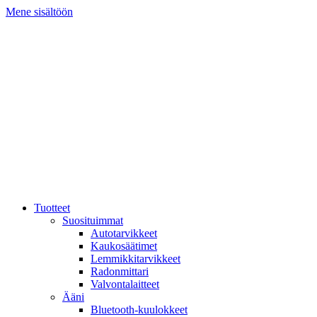
Mene sisältöön
Tuotteet
Suosituimmat
Autotarvikkeet
Kaukosäätimet
Lemmikkitarvikkeet
Radonmittari
Valvontalaitteet
Ääni
Bluetooth-kuulokkeet