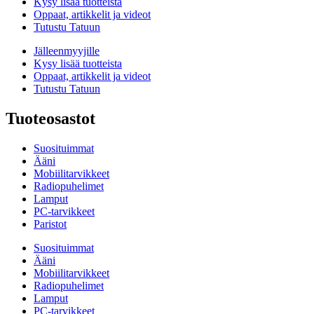
Kysy lisää tuotteista
Oppaat, artikkelit ja videot
Tutustu Tatuun
Jälleenmyyjille
Kysy lisää tuotteista
Oppaat, artikkelit ja videot
Tutustu Tatuun
Tuoteosastot
Suosituimmat
Ääni
Mobiilitarvikkeet
Radiopuhelimet
Lamput
PC-tarvikkeet
Paristot
Suosituimmat
Ääni
Mobiilitarvikkeet
Radiopuhelimet
Lamput
PC-tarvikkeet