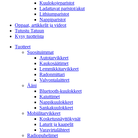
Kuulokojeparistot
Ladattavat paristot/akut
Lithiumparistot
Nappiparistot
Oppaat, artikkelit ja videot
Tutustu Tatuun
Kysy tuotteista
Tuotteet
Suosituimmat
Autotarvikkeet
Kaukosäätimet
Lemmikkitarvikkeet
Radonmittari
Valvontalaitteet
Ääni
Bluetooth-kuulokkeet
Kaiuttimet
Nappikuulokkeet
Sankakuulokkeet
Mobiilitarvikkeet
Kosketusnäyttökynät
Laturit ja kaapelit
Varavirtalähteet
Radiopuhelimet