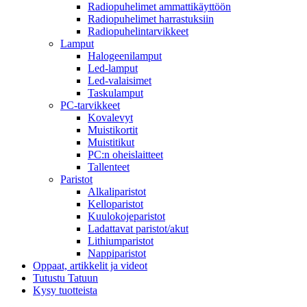
Radiopuhelimet ammattikäyttöön
Radiopuhelimet harrastuksiin
Radiopuhelintarvikkeet
Lamput
Halogeenilamput
Led-lamput
Led-valaisimet
Taskulamput
PC-tarvikkeet
Kovalevyt
Muistikortit
Muistitikut
PC:n oheislaitteet
Tallenteet
Paristot
Alkaliparistot
Kelloparistot
Kuulokojeparistot
Ladattavat paristot/akut
Lithiumparistot
Nappiparistot
Oppaat, artikkelit ja videot
Tutustu Tatuun
Kysy tuotteista