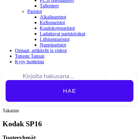
PC:n oheislaitteet
Tallenteet
Paristot
Alkaliparistot
Kelloparistot
Kuulokojeparistot
Ladattavat paristot/akut
Lithiumparistot
Nappiparistot
Oppaat, artikkelit ja videot
Tutustu Tatuun
Kysy tuotteista
HAE
Takaisin
Kodak SP16
Tuoteryhmät