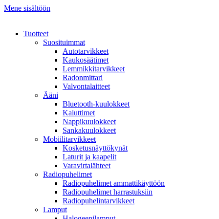
Mene sisältöön
Tuotteet
Suosituimmat
Autotarvikkeet
Kaukosäätimet
Lemmikkitarvikkeet
Radonmittari
Valvontalaitteet
Ääni
Bluetooth-kuulokkeet
Kaiuttimet
Nappikuulokkeet
Sankakuulokkeet
Mobiilitarvikkeet
Kosketusnäyttökynät
Laturit ja kaapelit
Varavirtalähteet
Radiopuhelimet
Radiopuhelimet ammattikäyttöön
Radiopuhelimet harrastuksiin
Radiopuhelintarvikkeet
Lamput
Halogeenilamput