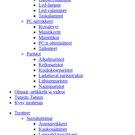
Led-lamput
Led-valaisimet
Taskulamput
PC-tarvikkeet
Kovalevyt
Muistikortit
Muistitikut
PC:n oheislaitteet
Tallenteet
Paristot
Alkaliparistot
Kelloparistot
Kuulokojeparistot
Ladattavat paristot/akut
Lithiumparistot
Nappiparistot
Oppaat, artikkelit ja videot
Tutustu Tatuun
Kysy tuotteista
Tuotteet
Suosituimmat
Autotarvikkeet
Kaukosäätimet
Lemmikkitarvikkeet