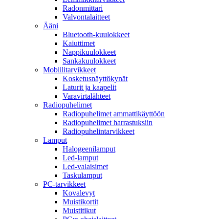
Radonmittari
Valvontalaitteet
Ääni
Bluetooth-kuulokkeet
Kaiuttimet
Nappikuulokkeet
Sankakuulokkeet
Mobiilitarvikkeet
Kosketusnäyttökynät
Laturit ja kaapelit
Varavirtalähteet
Radiopuhelimet
Radiopuhelimet ammattikäyttöön
Radiopuhelimet harrastuksiin
Radiopuhelintarvikkeet
Lamput
Halogeenilamput
Led-lamput
Led-valaisimet
Taskulamput
PC-tarvikkeet
Kovalevyt
Muistikortit
Muistitikut