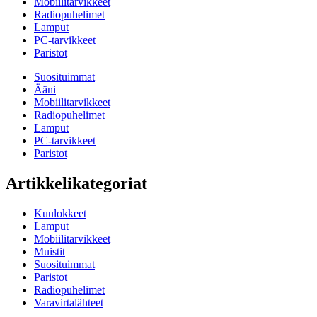
Mobiilitarvikkeet
Radiopuhelimet
Lamput
PC-tarvikkeet
Paristot
Suosituimmat
Ääni
Mobiilitarvikkeet
Radiopuhelimet
Lamput
PC-tarvikkeet
Paristot
Artikkelikategoriat
Kuulokkeet
Lamput
Mobiilitarvikkeet
Muistit
Suosituimmat
Paristot
Radiopuhelimet
Varavirtalähteet