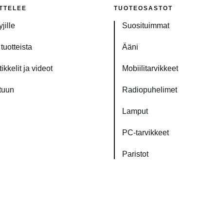
TTELEE
TUOTEOSASTOT
jille
Suosituimmat
tuotteista
Ääni
ikkelit ja videot
Mobiilitarvikkeet
tuun
Radiopuhelimet
Lamput
PC-tarvikkeet
Paristot