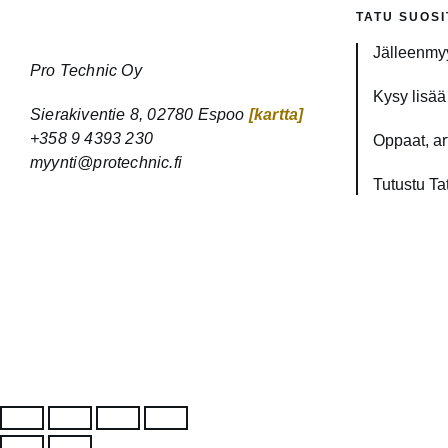
TATU SUOSI
Jälleenmyy
Pro Technic Oy
Kysy lisää 
Sierakiventie 8, 02780 Espoo
[kartta]
+358 9 4393 230
Oppaat, art
myynti@protechnic.fi
Tutustu Ta