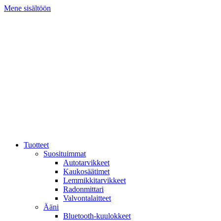
Mene sisältöön
Tuotteet
Suosituimmat
Autotarvikkeet
Kaukosäätimet
Lemmikkitarvikkeet
Radonmittari
Valvontalaitteet
Ääni
Bluetooth-kuulokkeet