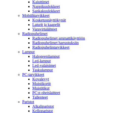
Kaiuttimet
Nappikuulokkeet
Sankakuulokkeet
Mobiilitarvikkeet
Kosketusnäyttökynät
Laturit ja kaapelit
Varavirtalähteet
Radiopuhelimet
Radiopuhelimet ammattikäyttöön
Radiopuhelimet harrastuksiin
Radiopuhelintarvikkeet
Lamput
Halogeenilamput
Led-lamput
Led-valaisimet
Taskulamput
PC-tarvikkeet
Kovalevyt
Muistikortit
Muistitikut
PC:n oheislaitteet
Tallenteet
Paristot
Alkaliparistot
Kelloparistot