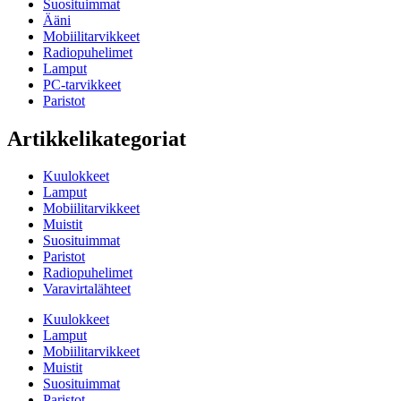
Suosituimmat
Ääni
Mobiilitarvikkeet
Radiopuhelimet
Lamput
PC-tarvikkeet
Paristot
Artikkelikategoriat
Kuulokkeet
Lamput
Mobiilitarvikkeet
Muistit
Suosituimmat
Paristot
Radiopuhelimet
Varavirtalähteet
Kuulokkeet
Lamput
Mobiilitarvikkeet
Muistit
Suosituimmat
Paristot