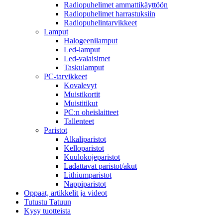
Radiopuhelimet ammattikäyttöön
Radiopuhelimet harrastuksiin
Radiopuhelintarvikkeet
Lamput
Halogeenilamput
Led-lamput
Led-valaisimet
Taskulamput
PC-tarvikkeet
Kovalevyt
Muistikortit
Muistitikut
PC:n oheislaitteet
Tallenteet
Paristot
Alkaliparistot
Kelloparistot
Kuulokojeparistot
Ladattavat paristot/akut
Lithiumparistot
Nappiparistot
Oppaat, artikkelit ja videot
Tutustu Tatuun
Kysy tuotteista