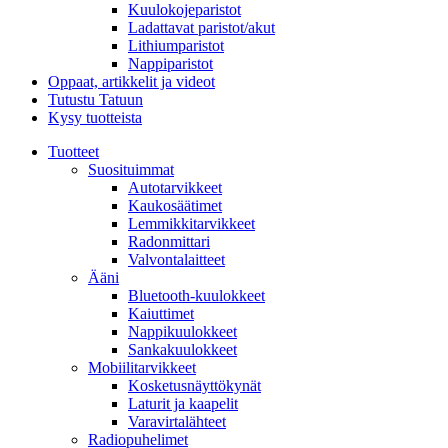
Kuulokojeparistot
Ladattavat paristot/akut
Lithiumparistot
Nappiparistot
Oppaat, artikkelit ja videot
Tutustu Tatuun
Kysy tuotteista
Tuotteet
Suosituimmat
Autotarvikkeet
Kaukosäätimet
Lemmikkitarvikkeet
Radonmittari
Valvontalaitteet
Ääni
Bluetooth-kuulokkeet
Kaiuttimet
Nappikuulokkeet
Sankakuulokkeet
Mobiilitarvikkeet
Kosketusnäyttökynät
Laturit ja kaapelit
Varavirtalähteet
Radiopuhelimet