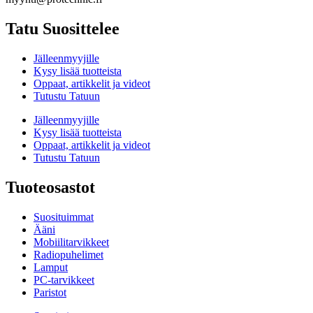
Tatu Suosittelee
Jälleenmyyjille
Kysy lisää tuotteista
Oppaat, artikkelit ja videot
Tutustu Tatuun
Jälleenmyyjille
Kysy lisää tuotteista
Oppaat, artikkelit ja videot
Tutustu Tatuun
Tuoteosastot
Suosituimmat
Ääni
Mobiilitarvikkeet
Radiopuhelimet
Lamput
PC-tarvikkeet
Paristot