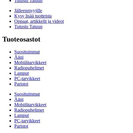
Tutustu Tatuun
Jälleenmyyjille
Kysy lisää tuotteista
Oppaat, artikkelit ja videot
Tutustu Tatuun
Tuoteosastot
Suosituimmat
Ääni
Mobiilitarvikkeet
Radiopuhelimet
Lamput
PC-tarvikkeet
Paristot
Suosituimmat
Ääni
Mobiilitarvikkeet
Radiopuhelimet
Lamput
PC-tarvikkeet
Paristot