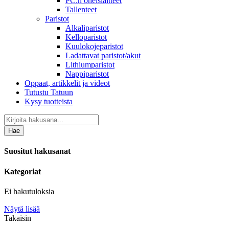
PC:n oheislaitteet
Tallenteet
Paristot
Alkaliparistot
Kelloparistot
Kuulokojeparistot
Ladattavat paristot/akut
Lithiumparistot
Nappiparistot
Oppaat, artikkelit ja videot
Tutustu Tatuun
Kysy tuotteista
Hae
Suositut hakusanat
Kategoriat
Ei hakutuloksia
Näytä lisää
Takaisin