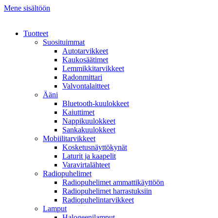
Mene sisältöön
Tuotteet
Suosituimmat
Autotarvikkeet
Kaukosäätimet
Lemmikkitarvikkeet
Radonmittari
Valvontalaitteet
Ääni
Bluetooth-kuulokkeet
Kaiuttimet
Nappikuulokkeet
Sankakuulokkeet
Mobiilitarvikkeet
Kosketusnäyttökynät
Laturit ja kaapelit
Varavirtalähteet
Radiopuhelimet
Radiopuhelimet ammattikäyttöön
Radiopuhelimet harrastuksiin
Radiopuhelintarvikkeet
Lamput
Halogeenilamput