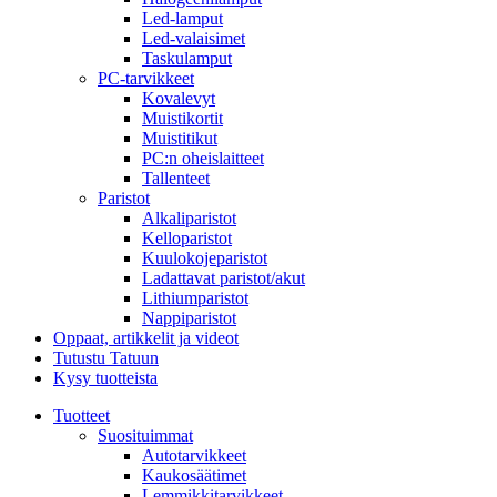
Led-lamput
Led-valaisimet
Taskulamput
PC-tarvikkeet
Kovalevyt
Muistikortit
Muistitikut
PC:n oheislaitteet
Tallenteet
Paristot
Alkaliparistot
Kelloparistot
Kuulokojeparistot
Ladattavat paristot/akut
Lithiumparistot
Nappiparistot
Oppaat, artikkelit ja videot
Tutustu Tatuun
Kysy tuotteista
Tuotteet
Suosituimmat
Autotarvikkeet
Kaukosäätimet
Lemmikkitarvikkeet