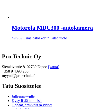
Motorola MDC300 -autokamera
49,95
€
Lisää ostoskoriin
Katso tuote
Pro Technic Oy
Sierakiventie 8, 02780 Espoo
[kartta]
+358 9 4393 230
myynti@protechnic.fi
Tatu Suosittelee
Jälleenmyyjille
Kysy lisää tuotteista
Oppaat, artikkelit ja videot