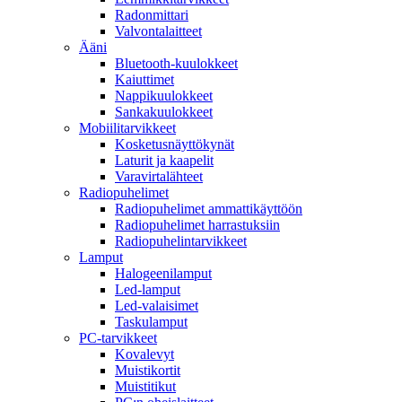
Radonmittari
Valvontalaitteet
Ääni
Bluetooth-kuulokkeet
Kaiuttimet
Nappikuulokkeet
Sankakuulokkeet
Mobiilitarvikkeet
Kosketusnäyttökynät
Laturit ja kaapelit
Varavirtalähteet
Radiopuhelimet
Radiopuhelimet ammattikäyttöön
Radiopuhelimet harrastuksiin
Radiopuhelintarvikkeet
Lamput
Halogeenilamput
Led-lamput
Led-valaisimet
Taskulamput
PC-tarvikkeet
Kovalevyt
Muistikortit
Muistitikut