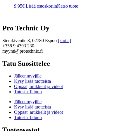
9,95
€
Lisää ostoskoriin
Katso tuote
Pro Technic Oy
Sierakiventie 8, 02780 Espoo
[kartta]
+358 9 4393 230
myynti@protechnic.fi
Tatu Suosittelee
Jälleenmyyjille
Kysy lisää tuotteista
Oppaat, artikkelit ja videot
Tutustu Tatuun
Jälleenmyyjille
Kysy lisää tuotteista
Oppaat, artikkelit ja videot
Tutustu Tatuun
Tuoteosastot