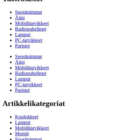
Suosituimmat
Ääni
Mobiilitarvikkeet
Radiopuhelimet
Lamput
PC-tarvikkeet
Paristot
Suosituimmat
Ääni
Mobiilitarvikkeet
Radiopuhelimet
Lamput
PC-tarvikkeet
Paristot
Artikkelikategoriat
Kuulokkeet
Lamput
Mobiilitarvikkeet
Muistit
Suosituimmat