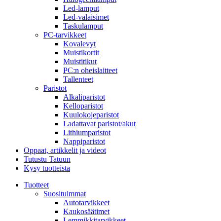
Led-lamput
Led-valaisimet
Taskulamput
PC-tarvikkeet
Kovalevyt
Muistikortit
Muistitikut
PC:n oheislaitteet
Tallenteet
Paristot
Alkaliparistot
Kelloparistot
Kuulokojeparistot
Ladattavat paristot/akut
Lithiumparistot
Nappiparistot
Oppaat, artikkelit ja videot
Tutustu Tatuun
Kysy tuotteista
Tuotteet
Suosituimmat
Autotarvikkeet
Kaukosäätimet
Lemmikkitarvikkeet