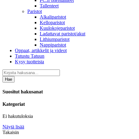
PC:n oheislaitteet
Tallenteet
Paristot
Alkaliparistot
Kelloparistot
Kuulokojeparistot
Ladattavat paristot/akut
Lithiumparistot
Nappiparistot
Oppaat, artikkelit ja videot
Tutustu Tatuun
Kysy tuotteista
Hae
Suositut hakusanat
Kategoriat
Ei hakutuloksia
Näytä lisää
Takaisin