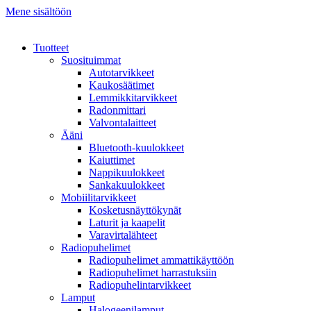
Mene sisältöön
Tuotteet
Suosituimmat
Autotarvikkeet
Kaukosäätimet
Lemmikkitarvikkeet
Radonmittari
Valvontalaitteet
Ääni
Bluetooth-kuulokkeet
Kaiuttimet
Nappikuulokkeet
Sankakuulokkeet
Mobiilitarvikkeet
Kosketusnäyttökynät
Laturit ja kaapelit
Varavirtalähteet
Radiopuhelimet
Radiopuhelimet ammattikäyttöön
Radiopuhelimet harrastuksiin
Radiopuhelintarvikkeet
Lamput
Halogeenilamput