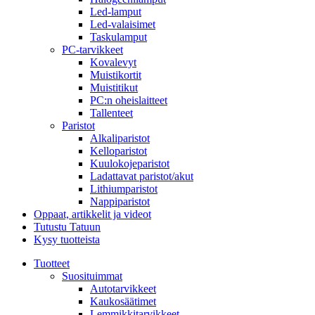
Led-lamput
Led-valaisimet
Taskulamput
PC-tarvikkeet
Kovalevyt
Muistikortit
Muistitikut
PC:n oheislaitteet
Tallenteet
Paristot
Alkaliparistot
Kelloparistot
Kuulokojeparistot
Ladattavat paristot/akut
Lithiumparistot
Nappiparistot
Oppaat, artikkelit ja videot
Tutustu Tatuun
Kysy tuotteista
Tuotteet
Suosituimmat
Autotarvikkeet
Kaukosäätimet
Lemmikkitarvikkeet