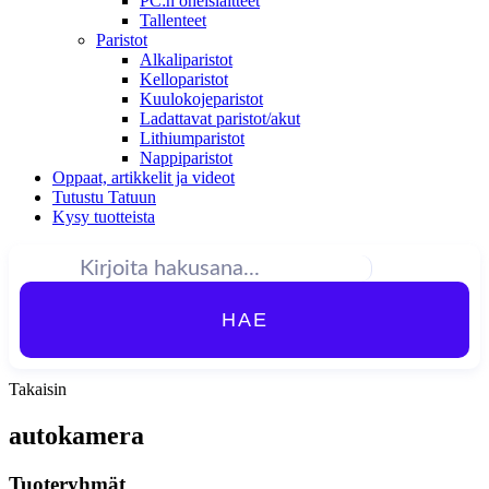
PC:n oheislaitteet
Tallenteet
Paristot
Alkaliparistot
Kelloparistot
Kuulokojeparistot
Ladattavat paristot/akut
Lithiumparistot
Nappiparistot
Oppaat, artikkelit ja videot
Tutustu Tatuun
Kysy tuotteista
HAE
Takaisin
autokamera
Tuoteryhmät