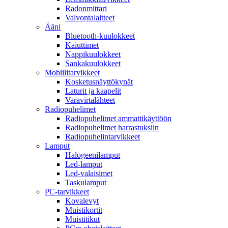
Radonmittari
Valvontalaitteet
Ääni
Bluetooth-kuulokkeet
Kaiuttimet
Nappikuulokkeet
Sankakuulokkeet
Mobiilitarvikkeet
Kosketusnäyttökynät
Laturit ja kaapelit
Varavirtalähteet
Radiopuhelimet
Radiopuhelimet ammattikäyttöön
Radiopuhelimet harrastuksiin
Radiopuhelintarvikkeet
Lamput
Halogeenilamput
Led-lamput
Led-valaisimet
Taskulamput
PC-tarvikkeet
Kovalevyt
Muistikortit
Muistitikut