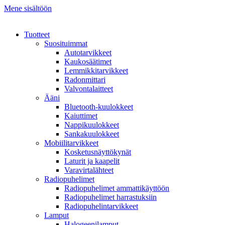
Mene sisältöön
Tuotteet
Suosituimmat
Autotarvikkeet
Kaukosäätimet
Lemmikkitarvikkeet
Radonmittari
Valvontalaitteet
Ääni
Bluetooth-kuulokkeet
Kaiuttimet
Nappikuulokkeet
Sankakuulokkeet
Mobiilitarvikkeet
Kosketusnäyttökynät
Laturit ja kaapelit
Varavirtalähteet
Radiopuhelimet
Radiopuhelimet ammattikäyttöön
Radiopuhelimet harrastuksiin
Radiopuhelintarvikkeet
Lamput
Halogeenilamput