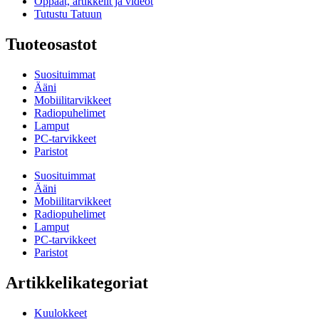
Oppaat, artikkelit ja videot
Tutustu Tatuun
Tuoteosastot
Suosituimmat
Ääni
Mobiilitarvikkeet
Radiopuhelimet
Lamput
PC-tarvikkeet
Paristot
Suosituimmat
Ääni
Mobiilitarvikkeet
Radiopuhelimet
Lamput
PC-tarvikkeet
Paristot
Artikkelikategoriat
Kuulokkeet