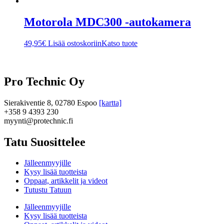
Motorola MDC300 -autokamera
49,95
€
Lisää ostoskoriin
Katso tuote
Pro Technic Oy
Sierakiventie 8, 02780 Espoo
[kartta]
+358 9 4393 230
myynti@protechnic.fi
Tatu Suosittelee
Jälleenmyyjille
Kysy lisää tuotteista
Oppaat, artikkelit ja videot
Tutustu Tatuun
Jälleenmyyjille
Kysy lisää tuotteista