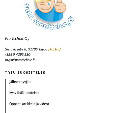
Pro Technic Oy
Sierakiventie 8, 02780 Espoo
[kartta]
+358 9 4393 230
myynti@protechnic.fi
TATU SUOSITTELEE
Jälleenmyyjille
Kysy lisää tuotteista
Oppaat, artikkelit ja videot