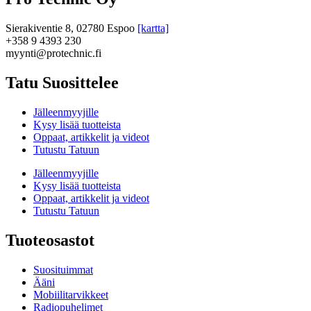
Sierakiventie 8, 02780 Espoo
[kartta]
+358 9 4393 230
myynti@protechnic.fi
Tatu Suosittelee
Jälleenmyyjille
Kysy lisää tuotteista
Oppaat, artikkelit ja videot
Tutustu Tatuun
Jälleenmyyjille
Kysy lisää tuotteista
Oppaat, artikkelit ja videot
Tutustu Tatuun
Tuoteosastot
Suosituimmat
Ääni
Mobiilitarvikkeet
Radiopuhelimet