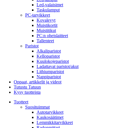
Led-valaisimet
Taskulamput
PC-tarvikkeet
Kovalevyt
Muistikortit
Muistitikut
PC:n oheislaitteet
Tallenteet
Paristot
Alkaliparistot
Kelloparistot
Kuulokojeparistot
Ladattavat paristot/akut
Lithiumparistot
Nappiparistot
Oppaat, artikkelit ja videot
Tutustu Tatuun
Kysy tuotteista
Tuotteet
Suosituimmat
Autotarvikkeet
Kaukosäätimet
Lemmikkitarvikkeet
Radonmittari