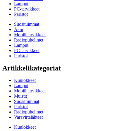
Lamput
PC-tarvikkeet
Paristot
Suosituimmat
Ääni
Mobiilitarvikkeet
Radiopuhelimet
Lamput
PC-tarvikkeet
Paristot
Artikkelikategoriat
Kuulokkeet
Lamput
Mobiilitarvikkeet
Muistit
Suosituimmat
Paristot
Radiopuhelimet
Varavirtalähteet
Kuulokkeet