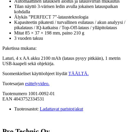
Automaattinen latauksen aloitus ja latausvirran mukautus
Tilan näyttö 3-värisen ledin avulla jokaisen latauspaikan
kohdalla
Älykäs ”PERFECT 7”-latausteknologia
Kapasiteetin pikatesti / turvallinen esilataus / akun analyysi /
pikalataus / IQ-katkaisu / Top-Off-lataus / ylläpitolataus
Mitat 85 × 37 × 198 mm, paino 210 g
3 vuoden takuu
Paketissa mukana:
Laturi, 4 x AA akku 2100 mAh (lataus pysyy pitkään), 1 metrin
USB-kaapeli sekä ohjekirja.
Suomenkieliset käyttöohjeet löydät
TÄÄLTÄ.
Tuotesarjan
esittelyvideo.
Tuotenumero 1001-0092-01
EAN 4043752334531
Tuoteosastot:
Ladattavat paristot/akut
Pro Technic Oy