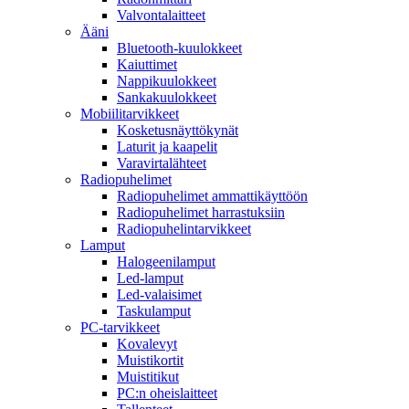
Valvontalaitteet
Ääni
Bluetooth-kuulokkeet
Kaiuttimet
Nappikuulokkeet
Sankakuulokkeet
Mobiilitarvikkeet
Kosketusnäyttökynät
Laturit ja kaapelit
Varavirtalähteet
Radiopuhelimet
Radiopuhelimet ammattikäyttöön
Radiopuhelimet harrastuksiin
Radiopuhelintarvikkeet
Lamput
Halogeenilamput
Led-lamput
Led-valaisimet
Taskulamput
PC-tarvikkeet
Kovalevyt
Muistikortit
Muistitikut
PC:n oheislaitteet