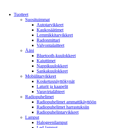
Mene
sisältöön
Tuotteet
Suosituimmat
Autotarvikkeet
Kaukosäätimet
Lemmikkitarvikkeet
Radonmittari
Valvontalaitteet
Ääni
Bluetooth-kuulokkeet
Kaiuttimet
Nappikuulokkeet
Sankakuulokkeet
Mobiilitarvikkeet
Kosketusnäyttökynät
Laturit ja kaapelit
Varavirtalähteet
Radiopuhelimet
Radiopuhelimet ammattikäyttöön
Radiopuhelimet harrastuksiin
Radiopuhelintarvikkeet
Lamput
Halogeenilamput
Led-lamput