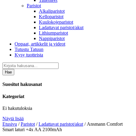
Tallenteet
Paristot
Alkaliparistot
Kelloparistot
Kuulokojeparistot
Ladattavat paristot/akut
Lithiumparistot
Nappiparistot
Oppaat, artikkelit ja videot
Tutustu Tatuun
Kysy tuotteista
Hae
Suositut hakusanat
Kategoriat
Ei hakutuloksia
Näytä lisää
Etusivu
/
Paristot
/
Ladattavat paristot/akut
/ Ansmann Comfort
Smart laturi +4x AA 2100mAh