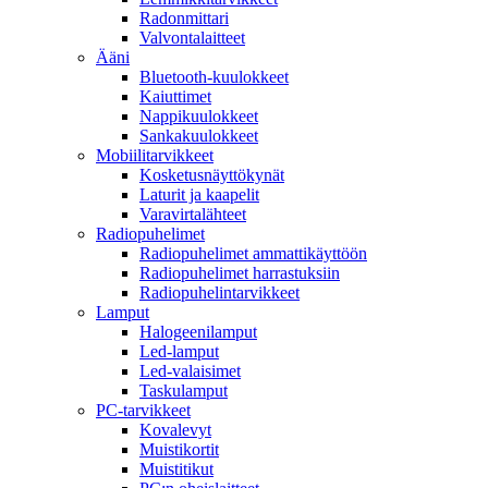
Radonmittari
Valvontalaitteet
Ääni
Bluetooth-kuulokkeet
Kaiuttimet
Nappikuulokkeet
Sankakuulokkeet
Mobiilitarvikkeet
Kosketusnäyttökynät
Laturit ja kaapelit
Varavirtalähteet
Radiopuhelimet
Radiopuhelimet ammattikäyttöön
Radiopuhelimet harrastuksiin
Radiopuhelintarvikkeet
Lamput
Halogeenilamput
Led-lamput
Led-valaisimet
Taskulamput
PC-tarvikkeet
Kovalevyt
Muistikortit
Muistitikut