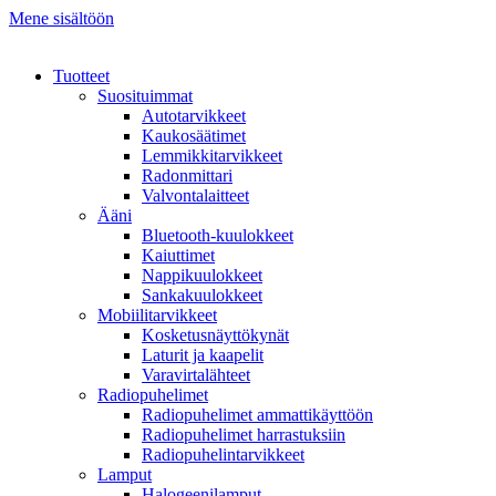
Mene sisältöön
Tuotteet
Suosituimmat
Autotarvikkeet
Kaukosäätimet
Lemmikkitarvikkeet
Radonmittari
Valvontalaitteet
Ääni
Bluetooth-kuulokkeet
Kaiuttimet
Nappikuulokkeet
Sankakuulokkeet
Mobiilitarvikkeet
Kosketusnäyttökynät
Laturit ja kaapelit
Varavirtalähteet
Radiopuhelimet
Radiopuhelimet ammattikäyttöön
Radiopuhelimet harrastuksiin
Radiopuhelintarvikkeet
Lamput
Halogeenilamput