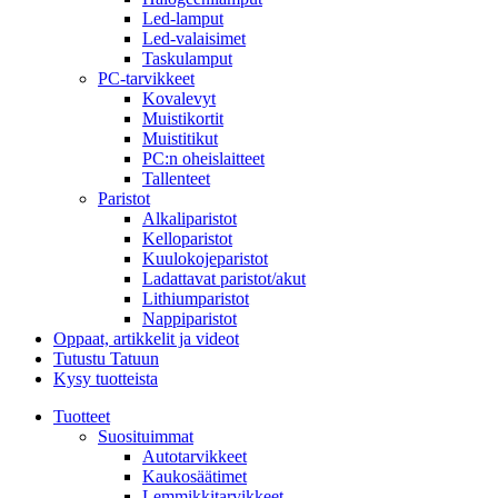
Led-lamput
Led-valaisimet
Taskulamput
PC-tarvikkeet
Kovalevyt
Muistikortit
Muistitikut
PC:n oheislaitteet
Tallenteet
Paristot
Alkaliparistot
Kelloparistot
Kuulokojeparistot
Ladattavat paristot/akut
Lithiumparistot
Nappiparistot
Oppaat, artikkelit ja videot
Tutustu Tatuun
Kysy tuotteista
Tuotteet
Suosituimmat
Autotarvikkeet
Kaukosäätimet
Lemmikkitarvikkeet