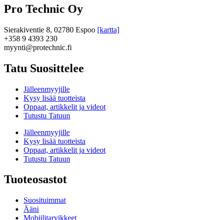
Pro Technic Oy
Sierakiventie 8, 02780 Espoo
[kartta]
+358 9 4393 230
myynti@protechnic.fi
Tatu Suosittelee
Jälleenmyyjille
Kysy lisää tuotteista
Oppaat, artikkelit ja videot
Tutustu Tatuun
Jälleenmyyjille
Kysy lisää tuotteista
Oppaat, artikkelit ja videot
Tutustu Tatuun
Tuoteosastot
Suosituimmat
Ääni
Mobiilitarvikkeet