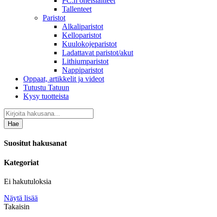
PC:n oheislaitteet
Tallenteet
Paristot
Alkaliparistot
Kelloparistot
Kuulokojeparistot
Ladattavat paristot/akut
Lithiumparistot
Nappiparistot
Oppaat, artikkelit ja videot
Tutustu Tatuun
Kysy tuotteista
Hae
Suositut hakusanat
Kategoriat
Ei hakutuloksia
Näytä lisää
Takaisin