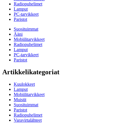
Radiopuhelimet
Lamput
PC-tarvikkeet
Paristot
Suosituimmat
Ääni
Mobiilitarvikkeet
Radiopuhelimet
Lamput
PC-tarvikkeet
Paristot
Artikkelikategoriat
Kuulokkeet
Lamput
Mobiilitarvikkeet
Muistit
Suosituimmat
Paristot
Radiopuhelimet
Varavirtalähteet