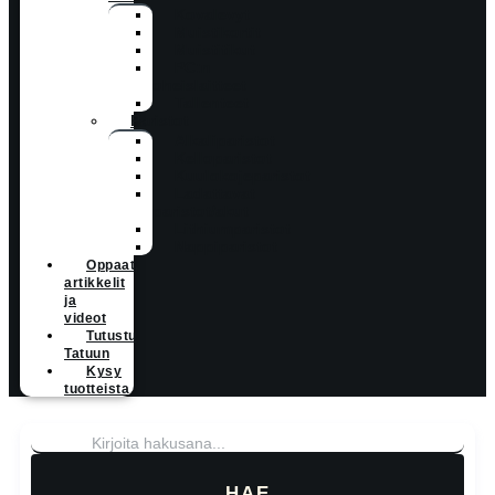
Kovalevyt
Muistikortit
Muistitikut
PC:n
oheislaitteet
Tallenteet
Paristot
Alkaliparistot
Kelloparistot
Kuulokojeparistot
Ladattavat
paristot/akut
Lithiumparistot
Nappiparistot
Oppaat,
artikkelit
ja
videot
Tutustu
Tatuun
Kysy
tuotteista
HAE