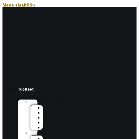
Mene sisältöön
Tuotteet
Suosituimmat
Autotarvikkeet
Kaukosäätimet
Lemmikkitarvikkeet
Radonmittari
Valvontalaitteet
Ääni
Bluetooth-