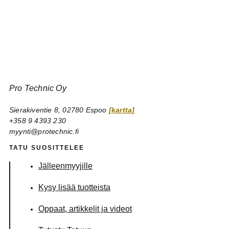
Pro Technic Oy
Sierakiventie 8, 02780 Espoo
[kartta]
+358 9 4393 230
myynti@protechnic.fi
TATU SUOSITTELEE
Jälleenmyyjille
Kysy lisää tuotteista
Oppaat, artikkelit ja videot