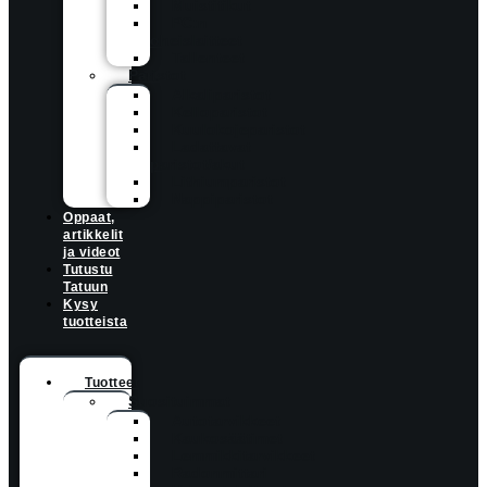
Muistitikut
PC:n
oheislaitteet
Tallenteet
Paristot
Alkaliparistot
Kelloparistot
Kuulokojeparistot
Ladattavat
paristot/akut
Lithiumparistot
Nappiparistot
Oppaat,
artikkelit
ja videot
Tutustu
Tatuun
Kysy
tuotteista
Tuotteet
Suosituimmat
Autotarvikkeet
Kaukosäätimet
Lemmikkitarvikkeet
Radonmittari