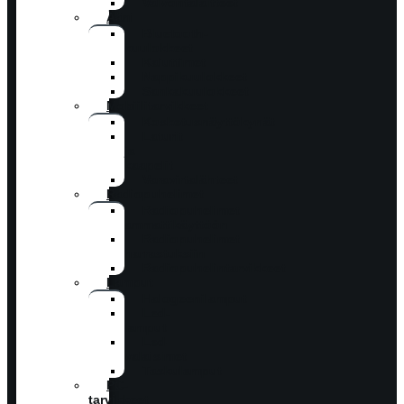
Valvontalaitteet
Ääni
Bluetooth-
kuulokkeet
Kaiuttimet
Nappikuulokkeet
Sankakuulokkeet
Mobiilitarvikkeet
Kosketusnäyttökynät
Laturit
ja
kaapelit
Varavirtalähteet
Radiopuhelimet
Radiopuhelimet
ammattikäyttöön
Radiopuhelimet
harrastuksiin
Radiopuhelintarvikkeet
Lamput
Halogeenilamput
Led-
lamput
Led-
valaisimet
Taskulamput
PC-
tarvikkeet