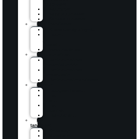
kuulokkeet
Kaiuttimet
Nappikuulokkeet
Sankakuulokkeet
Mobiilitarvikkeet
Kosketusnäyttökynät
Laturit
ja
kaapelit
Varavirtalähteet
Radiopuhelimet
Radiopuhelimet
ammattikäyttöön
Radiopuhelimet
harrastuksiin
Radiopuhelintarvikkeet
Lamput
Halogeenilamput
Led-
lamput
Led-
valaisimet
Taskulamput
PC-
tarvikkeet
Kovalevyt
Muistikortit