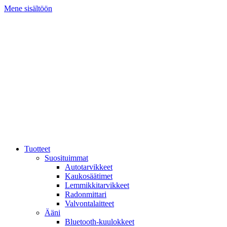
Mene sisältöön
Tuotteet
Suosituimmat
Autotarvikkeet
Kaukosäätimet
Lemmikkitarvikkeet
Radonmittari
Valvontalaitteet
Ääni
Bluetooth-kuulokkeet