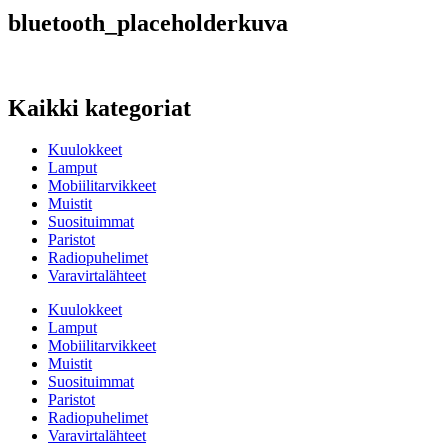
bluetooth_placeholderkuva
Kaikki kategoriat
Kuulokkeet
Lamput
Mobiilitarvikkeet
Muistit
Suosituimmat
Paristot
Radiopuhelimet
Varavirtalähteet
Kuulokkeet
Lamput
Mobiilitarvikkeet
Muistit
Suosituimmat
Paristot
Radiopuhelimet
Varavirtalähteet