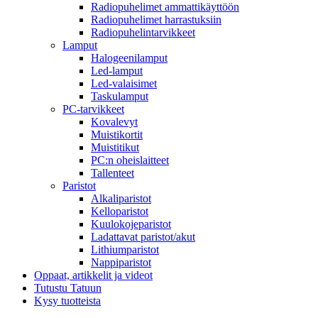
Radiopuhelimet ammattikäyttöön
Radiopuhelimet harrastuksiin
Radiopuhelintarvikkeet
Lamput
Halogeenilamput
Led-lamput
Led-valaisimet
Taskulamput
PC-tarvikkeet
Kovalevyt
Muistikortit
Muistitikut
PC:n oheislaitteet
Tallenteet
Paristot
Alkaliparistot
Kelloparistot
Kuulokojeparistot
Ladattavat paristot/akut
Lithiumparistot
Nappiparistot
Oppaat, artikkelit ja videot
Tutustu Tatuun
Kysy tuotteista