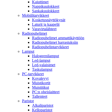
Kaiuttimet
Nappikuulokkeet
Sankakuulokkeet
Mobiilitarvikkeet
Kosketusnäyttökynät
Laturit ja kaapelit
Varavirtalähteet
Radiopuhelimet
Radiopuhelimet ammattikäyttöön
Radiopuhelimet harrastuksiin
Radiopuhelintarvikkeet
Lamput
Halogeenilamput
Led-lamput
Led-valaisimet
Taskulamput
PC-tarvikkeet
Kovalevyt
Muistikortit
Muistitikut
PC:n oheislaitteet
Tallenteet
Paristot
Alkaliparistot
Kelloparistot