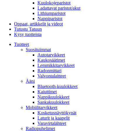
Kuulokojeparistot
Ladattavat paristot/akut
Lithiumparistot
Nappiparistot
Oppaat, artikkelit ja videot
Tutustu Tatuun
Kysy tuotteista
Tuotteet
Suosituimmat
Autotarvikkeet
Kaukosäätimet
Lemmikkitarvikkeet
Radonmittari
Valvontalaitteet
Ääni
Bluetooth-kuulokkeet
Kaiuttimet
Nappikuulokkeet
Sankakuulokkeet
Mobiilitarvikkeet
Kosketusnäyttökynät
Laturit ja kaapelit
Varavirtalähteet
Radiopuhelimet