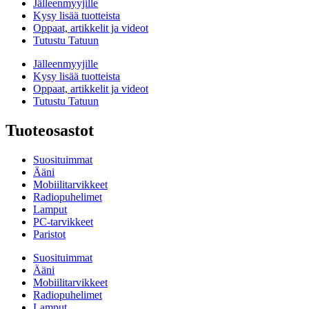
Jälleenmyyjille
Kysy lisää tuotteista
Oppaat, artikkelit ja videot
Tutustu Tatuun
Jälleenmyyjille
Kysy lisää tuotteista
Oppaat, artikkelit ja videot
Tutustu Tatuun
Tuoteosastot
Suosituimmat
Ääni
Mobiilitarvikkeet
Radiopuhelimet
Lamput
PC-tarvikkeet
Paristot
Suosituimmat
Ääni
Mobiilitarvikkeet
Radiopuhelimet
Lamput