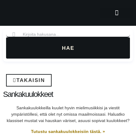
Oppaat, artikkelit ja videot
Tutustu Tatuun
Kysy tuotteista
HAE
TAKAISIN
Sankakuulokkeet
Sankakuulokkeilla kuulet hyvin mielimusiikkisi ja viestit
ympäristöllesi, että olet nyt omissa maailmoissasi. Haluatko
klassiset mustat vai hauskan väriset, asuusi sopivat kuulokkeet?
Tutustu sankakuulokkeisiin tästä. »