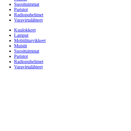
Suosituimmat
Paristot
Radiopuhelimet
Varavirtalähteet
Kuulokkeet
Lamput
Mobiilitarvikkeet
Muistit
Suosituimmat
Paristot
Radiopuhelimet
Varavirtalähteet