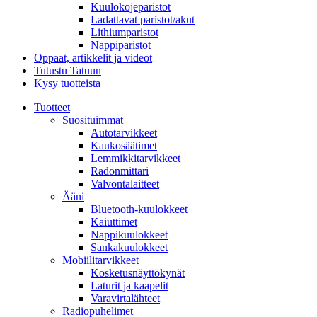
Kuulokojeparistot
Ladattavat paristot/akut
Lithiumparistot
Nappiparistot
Oppaat, artikkelit ja videot
Tutustu Tatuun
Kysy tuotteista
Tuotteet
Suosituimmat
Autotarvikkeet
Kaukosäätimet
Lemmikkitarvikkeet
Radonmittari
Valvontalaitteet
Ääni
Bluetooth-kuulokkeet
Kaiuttimet
Nappikuulokkeet
Sankakuulokkeet
Mobiilitarvikkeet
Kosketusnäyttökynät
Laturit ja kaapelit
Varavirtalähteet
Radiopuhelimet