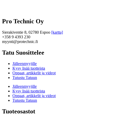
Pro Technic Oy
Sierakiventie 8, 02780 Espoo
[kartta]
+358 9 4393 230
myynti@protechnic.fi
Tatu Suosittelee
Jälleenmyyjille
Kysy lisää tuotteista
Oppaat, artikkelit ja videot
Tutustu Tatuun
Jälleenmyyjille
Kysy lisää tuotteista
Oppaat, artikkelit ja videot
Tutustu Tatuun
Tuoteosastot