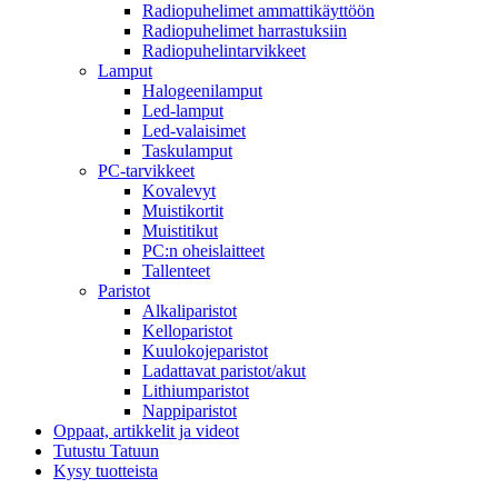
Radiopuhelimet ammattikäyttöön
Radiopuhelimet harrastuksiin
Radiopuhelintarvikkeet
Lamput
Halogeenilamput
Led-lamput
Led-valaisimet
Taskulamput
PC-tarvikkeet
Kovalevyt
Muistikortit
Muistitikut
PC:n oheislaitteet
Tallenteet
Paristot
Alkaliparistot
Kelloparistot
Kuulokojeparistot
Ladattavat paristot/akut
Lithiumparistot
Nappiparistot
Oppaat, artikkelit ja videot
Tutustu Tatuun
Kysy tuotteista