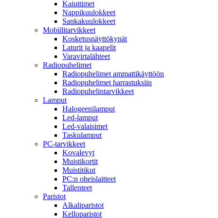
Kaiuttimet
Nappikuulokkeet
Sankakuulokkeet
Mobiilitarvikkeet
Kosketusnäyttökynät
Laturit ja kaapelit
Varavirtalähteet
Radiopuhelimet
Radiopuhelimet ammattikäyttöön
Radiopuhelimet harrastuksiin
Radiopuhelintarvikkeet
Lamput
Halogeenilamput
Led-lamput
Led-valaisimet
Taskulamput
PC-tarvikkeet
Kovalevyt
Muistikortit
Muistitikut
PC:n oheislaitteet
Tallenteet
Paristot
Alkaliparistot
Kelloparistot