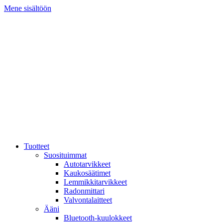
Mene sisältöön
Tuotteet
Suosituimmat
Autotarvikkeet
Kaukosäätimet
Lemmikkitarvikkeet
Radonmittari
Valvontalaitteet
Ääni
Bluetooth-kuulokkeet