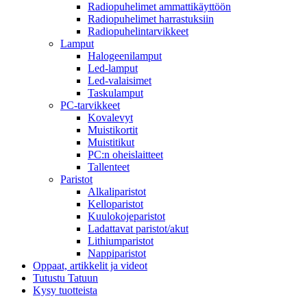
Radiopuhelimet ammattikäyttöön
Radiopuhelimet harrastuksiin
Radiopuhelintarvikkeet
Lamput
Halogeenilamput
Led-lamput
Led-valaisimet
Taskulamput
PC-tarvikkeet
Kovalevyt
Muistikortit
Muistitikut
PC:n oheislaitteet
Tallenteet
Paristot
Alkaliparistot
Kelloparistot
Kuulokojeparistot
Ladattavat paristot/akut
Lithiumparistot
Nappiparistot
Oppaat, artikkelit ja videot
Tutustu Tatuun
Kysy tuotteista