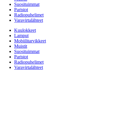
Suosituimmat
Paristot
Radiopuhelimet
Varavirtalähteet
Kuulokkeet
Lamput
Mobiilitarvikkeet
Muistit
Suosituimmat
Paristot
Radiopuhelimet
Varavirtalähteet