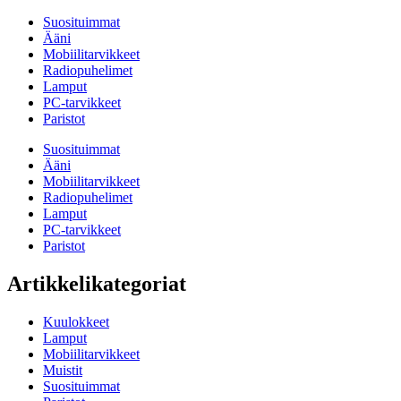
Suosituimmat
Ääni
Mobiilitarvikkeet
Radiopuhelimet
Lamput
PC-tarvikkeet
Paristot
Suosituimmat
Ääni
Mobiilitarvikkeet
Radiopuhelimet
Lamput
PC-tarvikkeet
Paristot
Artikkelikategoriat
Kuulokkeet
Lamput
Mobiilitarvikkeet
Muistit
Suosituimmat