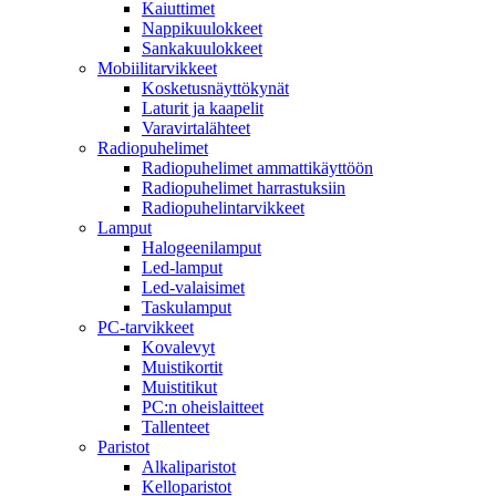
Kaiuttimet
Nappikuulokkeet
Sankakuulokkeet
Mobiilitarvikkeet
Kosketusnäyttökynät
Laturit ja kaapelit
Varavirtalähteet
Radiopuhelimet
Radiopuhelimet ammattikäyttöön
Radiopuhelimet harrastuksiin
Radiopuhelintarvikkeet
Lamput
Halogeenilamput
Led-lamput
Led-valaisimet
Taskulamput
PC-tarvikkeet
Kovalevyt
Muistikortit
Muistitikut
PC:n oheislaitteet
Tallenteet
Paristot
Alkaliparistot
Kelloparistot