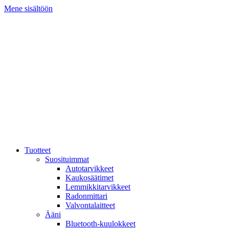
Mene sisältöön
Tuotteet
Suosituimmat
Autotarvikkeet
Kaukosäätimet
Lemmikkitarvikkeet
Radonmittari
Valvontalaitteet
Ääni
Bluetooth-kuulokkeet