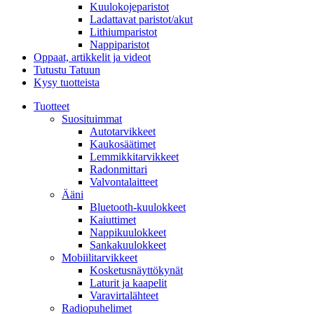
Kuulokojeparistot
Ladattavat paristot/akut
Lithiumparistot
Nappiparistot
Oppaat, artikkelit ja videot
Tutustu Tatuun
Kysy tuotteista
Tuotteet
Suosituimmat
Autotarvikkeet
Kaukosäätimet
Lemmikkitarvikkeet
Radonmittari
Valvontalaitteet
Ääni
Bluetooth-kuulokkeet
Kaiuttimet
Nappikuulokkeet
Sankakuulokkeet
Mobiilitarvikkeet
Kosketusnäyttökynät
Laturit ja kaapelit
Varavirtalähteet
Radiopuhelimet