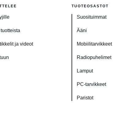
TTELEE
TUOTEOSASTOT
jille
Suosituimmat
tuotteista
Ääni
ikkelit ja videot
Mobiilitarvikkeet
tuun
Radiopuhelimet
Lamput
PC-tarvikkeet
Paristot