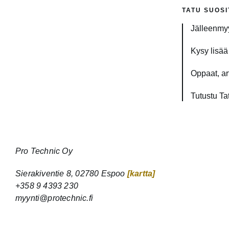
TATU SUOSI
Jälleenmyy
Kysy lisää 
Oppaat, art
Tutustu Ta
Pro Technic Oy
Sierakiventie 8, 02780 Espoo
[kartta]
+358 9 4393 230
myynti@protechnic.fi