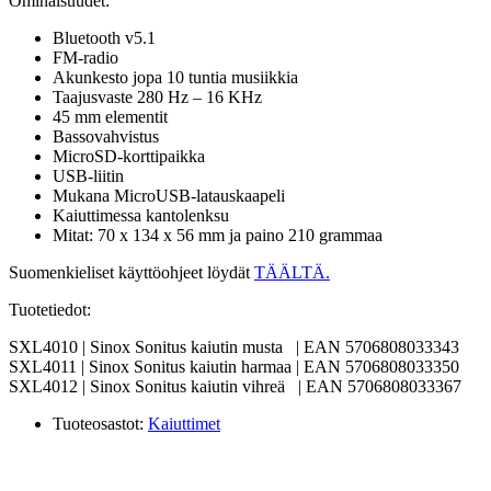
Ominaisuudet:
Bluetooth v5.1
FM-radio
Akunkesto jopa 10 tuntia musiikkia
Taajusvaste 280 Hz – 16 KHz
45 mm elementit
Bassovahvistus
MicroSD-korttipaikka
USB-liitin
Mukana MicroUSB-latauskaapeli
Kaiuttimessa kantolenksu
Mitat: 70 x 134 x 56 mm ja paino 210 grammaa
Suomenkieliset käyttöohjeet löydät
TÄÄLTÄ.
Tuotetiedot:
SXL4010 | Sinox Sonitus kaiutin musta | EAN 5706808033343
SXL4011 | Sinox Sonitus kaiutin harmaa | EAN 5706808033350
SXL4012 | Sinox Sonitus kaiutin vihreä | EAN 5706808033367
Tuoteosastot:
Kaiuttimet