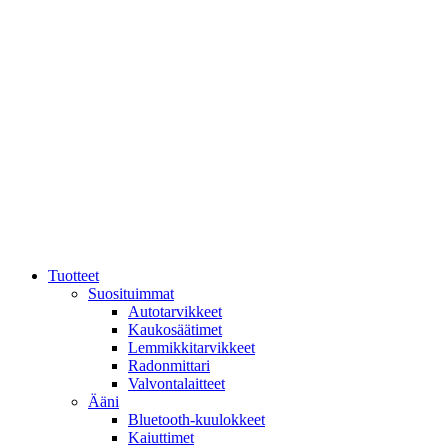
Mene
sisältöön
Tuotteet
Suosituimmat
Autotarvikkeet
Kaukosäätimet
Lemmikkitarvikkeet
Radonmittari
Valvontalaitteet
Ääni
Bluetooth-kuulokkeet
Kaiuttimet