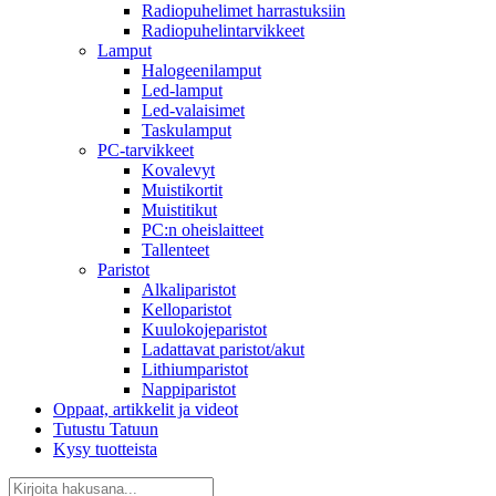
Radiopuhelimet harrastuksiin
Radiopuhelintarvikkeet
Lamput
Halogeenilamput
Led-lamput
Led-valaisimet
Taskulamput
PC-tarvikkeet
Kovalevyt
Muistikortit
Muistitikut
PC:n oheislaitteet
Tallenteet
Paristot
Alkaliparistot
Kelloparistot
Kuulokojeparistot
Ladattavat paristot/akut
Lithiumparistot
Nappiparistot
Oppaat, artikkelit ja videot
Tutustu Tatuun
Kysy tuotteista