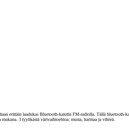
taan erittäin laadukas Bluetooth-kaiutin FM-radiolla. Tällä bluetooth-ka
a mukana. 3 tyylikästä värivaihtoehtoa: musta, harmaa ja vihreä.