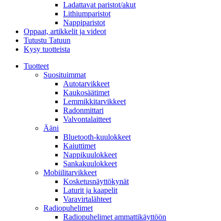
Ladattavat paristot/akut
Lithiumparistot
Nappiparistot
Oppaat, artikkelit ja videot
Tutustu Tatuun
Kysy tuotteista
Tuotteet
Suosituimmat
Autotarvikkeet
Kaukosäätimet
Lemmikkitarvikkeet
Radonmittari
Valvontalaitteet
Ääni
Bluetooth-kuulokkeet
Kaiuttimet
Nappikuulokkeet
Sankakuulokkeet
Mobiilitarvikkeet
Kosketusnäyttökynät
Laturit ja kaapelit
Varavirtalähteet
Radiopuhelimet
Radiopuhelimet ammattikäyttöön