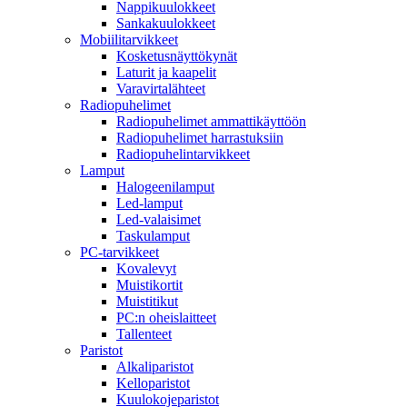
Nappikuulokkeet
Sankakuulokkeet
Mobiilitarvikkeet
Kosketusnäyttökynät
Laturit ja kaapelit
Varavirtalähteet
Radiopuhelimet
Radiopuhelimet ammattikäyttöön
Radiopuhelimet harrastuksiin
Radiopuhelintarvikkeet
Lamput
Halogeenilamput
Led-lamput
Led-valaisimet
Taskulamput
PC-tarvikkeet
Kovalevyt
Muistikortit
Muistitikut
PC:n oheislaitteet
Tallenteet
Paristot
Alkaliparistot
Kelloparistot
Kuulokojeparistot