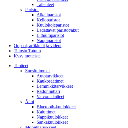
Tallenteet
Paristot
Alkaliparistot
Kelloparistot
Kuulokojeparistot
Ladattavat paristot/akut
Lithiumparistot
Nappiparistot
Oppaat, artikkelit ja videot
Tutustu Tatuun
Kysy tuotteista
Tuotteet
Suosituimmat
Autotarvikkeet
Kaukosäätimet
Lemmikkitarvikkeet
Radonmittari
Valvontalaitteet
Ääni
Bluetooth-kuulokkeet
Kaiuttimet
Nappikuulokkeet
Sankakuulokkeet
Mobiilitarvikkeet