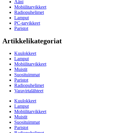
Ääni
Mobiilitarvikkeet
Radiopuhelimet
Lamput
PC-tarvikkeet
Paristot
Artikkelikategoriat
Kuulokkeet
Lamput
Mobiilitarvikkeet
Muistit
Suosituimmat
Paristot
Radiopuhelimet
Varavirtalähteet
Kuulokkeet
Lamput
Mobiilitarvikkeet
Muistit
Suosituimmat
Paristot
Radiopuhelimet