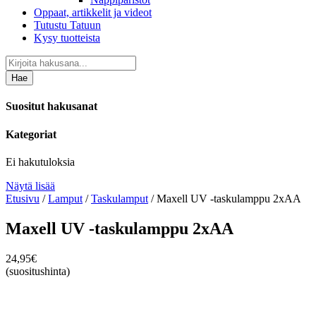
Oppaat, artikkelit ja videot
Tutustu Tatuun
Kysy tuotteista
Hae
Suositut hakusanat
Kategoriat
Ei hakutuloksia
Näytä lisää
Etusivu
/
Lamput
/
Taskulamput
/ Maxell UV -taskulamppu 2xAA
Maxell UV -taskulamppu 2xAA
24,95
€
(suositushinta)