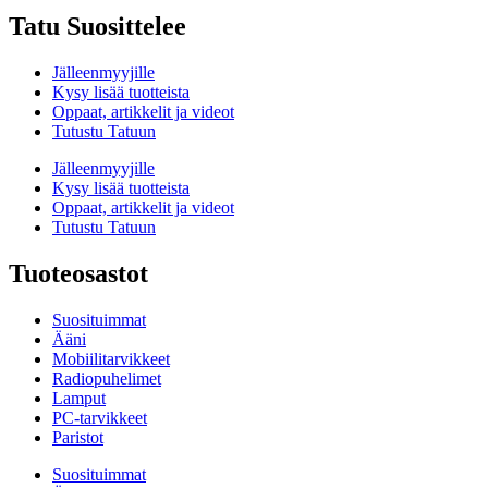
Tatu Suosittelee
Jälleenmyyjille
Kysy lisää tuotteista
Oppaat, artikkelit ja videot
Tutustu Tatuun
Jälleenmyyjille
Kysy lisää tuotteista
Oppaat, artikkelit ja videot
Tutustu Tatuun
Tuoteosastot
Suosituimmat
Ääni
Mobiilitarvikkeet
Radiopuhelimet
Lamput
PC-tarvikkeet
Paristot
Suosituimmat