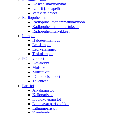
Kosketusnäyttökynät
Laturit ja kaapelit
Varavirtalähteet
Radiopuhelimet
Radiopuhelimet ammattikäyttöön
Radiopuhelimet harrastuksiin
Radiopuhelintarvikkeet
Lamput
Halogeenilamput
Led-lamput
Led-valaisimet
Taskulamput
PC-tarvikkeet
Kovalevyt
Muistikortit
Muistitikut
PC:n oheislaitteet
Tallenteet
Paristot
Alkaliparistot
Kelloparistot
Kuulokojeparistot
Ladattavat paristot/akut
Lithiumparistot
Nappiparistot