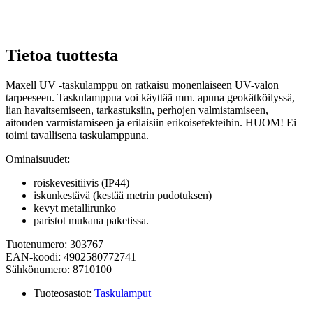
Tietoa tuottesta
Maxell UV -taskulamppu on ratkaisu monenlaiseen UV-valon
tarpeeseen. Taskulamppua voi käyttää mm. apuna geokätköilyssä,
lian havaitsemiseen, tarkastuksiin, perhojen valmistamiseen,
aitouden varmistamiseen ja erilaisiin erikoisefekteihin. HUOM! Ei
toimi tavallisena taskulamppuna.
Ominaisuudet:
roiskevesitiivis (IP44)
iskunkestävä (kestää metrin pudotuksen)
kevyt metallirunko
paristot mukana paketissa.
Tuotenumero: 303767
EAN-koodi: 4902580772741
Sähkönumero: 8710100
Tuoteosastot:
Taskulamput