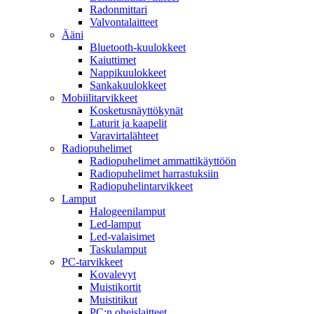
Radonmittari
Valvontalaitteet
Ääni
Bluetooth-kuulokkeet
Kaiuttimet
Nappikuulokkeet
Sankakuulokkeet
Mobiilitarvikkeet
Kosketusnäyttökynät
Laturit ja kaapelit
Varavirtalähteet
Radiopuhelimet
Radiopuhelimet ammattikäyttöön
Radiopuhelimet harrastuksiin
Radiopuhelintarvikkeet
Lamput
Halogeenilamput
Led-lamput
Led-valaisimet
Taskulamput
PC-tarvikkeet
Kovalevyt
Muistikortit
Muistitikut
PC:n oheislaitteet