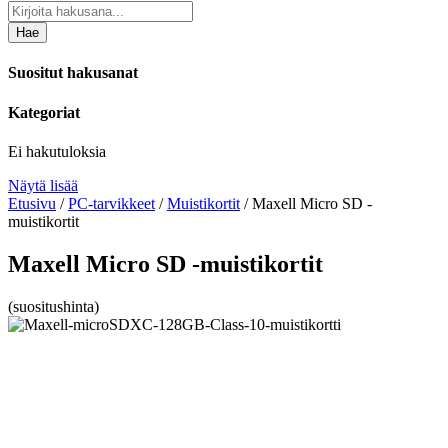
Hae
Suositut hakusanat
Kategoriat
Ei hakutuloksia
Näytä lisää
Etusivu
/
PC-tarvikkeet
/
Muistikortit
/ Maxell Micro SD -
muistikortit
Maxell Micro SD -muistikortit
(suositushinta)