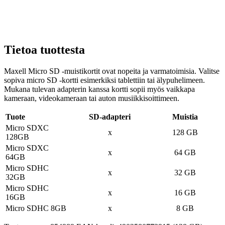
Tietoa tuottesta
Maxell Micro SD -muistikortit ovat nopeita ja varmatoimisia. Valitse
sopiva micro SD -kortti esimerkiksi tablettiin tai älypuhelimeen.
Mukana tulevan adapterin kanssa kortti sopii myös vaikkapa
kameraan, videokameraan tai auton musiikkisoittimeen.
Tuote
SD-adapteri
Muistia
Micro SDXC
x
128 GB
128GB
Micro SDXC
x
64 GB
64GB
Micro SDHC
x
32 GB
32GB
Micro SDHC
x
16 GB
16GB
Micro SDHC 8GB
x
8 GB