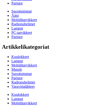
Paristot
Suosituimmat
Ääni
Mobiilitarvikkeet
Radiopuhelimet
Lamput
PC-tarvikkeet
Paristot
Artikkelikategoriat
Kuulokkeet
Lamput
Mobiilitarvikkeet
Muistit
Suosituimmat
Paristot
Radiopuhelimet
Varavirtalähteet
Kuulokkeet
Lamput
Mobiilitarvikkeet