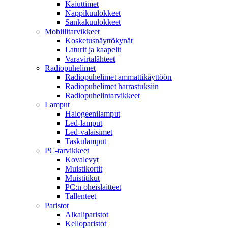
Kaiuttimet
Nappikuulokkeet
Sankakuulokkeet
Mobiilitarvikkeet
Kosketusnäyttökynät
Laturit ja kaapelit
Varavirtalähteet
Radiopuhelimet
Radiopuhelimet ammattikäyttöön
Radiopuhelimet harrastuksiin
Radiopuhelintarvikkeet
Lamput
Halogeenilamput
Led-lamput
Led-valaisimet
Taskulamput
PC-tarvikkeet
Kovalevyt
Muistikortit
Muistitikut
PC:n oheislaitteet
Tallenteet
Paristot
Alkaliparistot
Kelloparistot