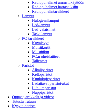
Radiopuhelimet ammattikäyttöön
Radiopuhelimet harrastuksiin
Radiopuhelintarvikkeet
Lamput
Halogeenilamput
Led-lamput
Led-valaisimet
Taskulamput
PC-tarvikkeet
Kovalevyt
Muistikortit
Muistitikut
PC:n oheislaitteet
Tallenteet
Paristot
Alkaliparistot
Kelloparistot
Kuulokojeparistot
Ladattavat paristot/akut
Lithiumparistot
Nappiparistot
Oppaat, artikkelit ja videot
Tutustu Tatuun
Kysy tuotteista