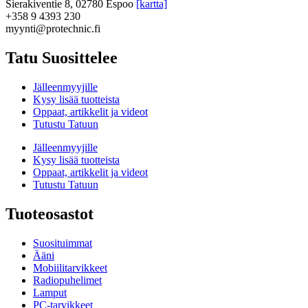
Sierakiventie 8, 02780 Espoo
[kartta]
+358 9 4393 230
myynti@protechnic.fi
Tatu Suosittelee
Jälleenmyyjille
Kysy lisää tuotteista
Oppaat, artikkelit ja videot
Tutustu Tatuun
Jälleenmyyjille
Kysy lisää tuotteista
Oppaat, artikkelit ja videot
Tutustu Tatuun
Tuoteosastot
Suosituimmat
Ääni
Mobiilitarvikkeet
Radiopuhelimet
Lamput
PC-tarvikkeet