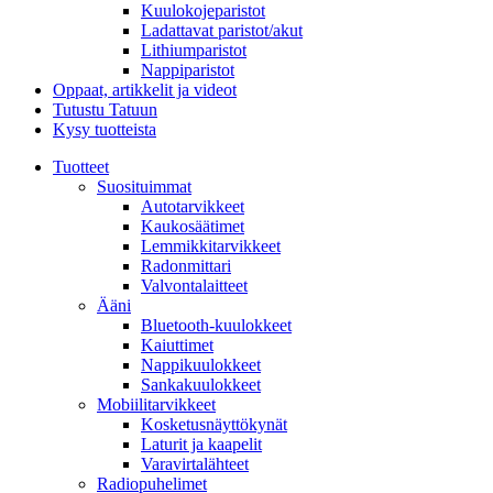
Kuulokojeparistot
Ladattavat paristot/akut
Lithiumparistot
Nappiparistot
Oppaat, artikkelit ja videot
Tutustu Tatuun
Kysy tuotteista
Tuotteet
Suosituimmat
Autotarvikkeet
Kaukosäätimet
Lemmikkitarvikkeet
Radonmittari
Valvontalaitteet
Ääni
Bluetooth-kuulokkeet
Kaiuttimet
Nappikuulokkeet
Sankakuulokkeet
Mobiilitarvikkeet
Kosketusnäyttökynät
Laturit ja kaapelit
Varavirtalähteet
Radiopuhelimet