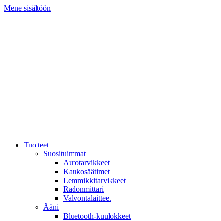
Mene sisältöön
Tuotteet
Suosituimmat
Autotarvikkeet
Kaukosäätimet
Lemmikkitarvikkeet
Radonmittari
Valvontalaitteet
Ääni
Bluetooth-kuulokkeet