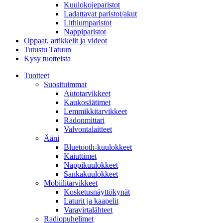
Kuulokojeparistot
Ladattavat paristot/akut
Lithiumparistot
Nappiparistot
Oppaat, artikkelit ja videot
Tutustu Tatuun
Kysy tuotteista
Tuotteet
Suosituimmat
Autotarvikkeet
Kaukosäätimet
Lemmikkitarvikkeet
Radonmittari
Valvontalaitteet
Ääni
Bluetooth-kuulokkeet
Kaiuttimet
Nappikuulokkeet
Sankakuulokkeet
Mobiilitarvikkeet
Kosketusnäyttökynät
Laturit ja kaapelit
Varavirtalähteet
Radiopuhelimet