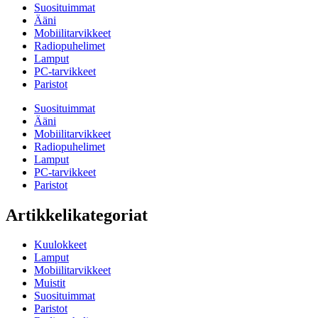
Suosituimmat
Ääni
Mobiilitarvikkeet
Radiopuhelimet
Lamput
PC-tarvikkeet
Paristot
Suosituimmat
Ääni
Mobiilitarvikkeet
Radiopuhelimet
Lamput
PC-tarvikkeet
Paristot
Artikkelikategoriat
Kuulokkeet
Lamput
Mobiilitarvikkeet
Muistit
Suosituimmat
Paristot