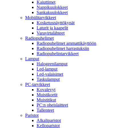
Kaiuttimet
Nappikuulokkeet
Sankakuulokkeet
Mobiilitarvikkeet
Kosketusnäyttökynät
Laturit ja kaapelit
Varavirtalähteet
Radiopuhelimet
Radiopuhelimet ammattikäyttöön
Radiopuhelimet harrastuksiin
Radiopuhelintarvikkeet
Lamput
Halogeenilamput
Led-lamput
Led-valaisimet
Taskulamput
PC-tarvikkeet
Kovalevyt
Muistikortit
Muistitikut
PC:n oheislaitteet
Tallenteet
Paristot
Alkaliparistot
Kelloparistot