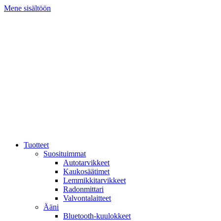
Mene sisältöön
Tuotteet
Suosituimmat
Autotarvikkeet
Kaukosäätimet
Lemmikkitarvikkeet
Radonmittari
Valvontalaitteet
Ääni
Bluetooth-kuulokkeet