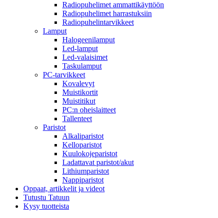
Radiopuhelimet ammattikäyttöön
Radiopuhelimet harrastuksiin
Radiopuhelintarvikkeet
Lamput
Halogeenilamput
Led-lamput
Led-valaisimet
Taskulamput
PC-tarvikkeet
Kovalevyt
Muistikortit
Muistitikut
PC:n oheislaitteet
Tallenteet
Paristot
Alkaliparistot
Kelloparistot
Kuulokojeparistot
Ladattavat paristot/akut
Lithiumparistot
Nappiparistot
Oppaat, artikkelit ja videot
Tutustu Tatuun
Kysy tuotteista