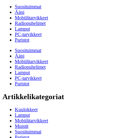
Suosituimmat
Ääni
Mobiilitarvikkeet
Radiopuhelimet
Lamput
PC-tarvikkeet
Paristot
Suosituimmat
Ääni
Mobiilitarvikkeet
Radiopuhelimet
Lamput
PC-tarvikkeet
Paristot
Artikkelikategoriat
Kuulokkeet
Lamput
Mobiilitarvikkeet
Muistit
Suosituimmat
Paristot