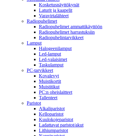
Kosketusnäyttökynät
Laturit ja kaapelit
Varavirtalähteet
Radiopuhelimet
Radiopuhelimet ammattikäyttöön
Radiopuhelimet harrastuksiin
Radiopuhelintarvikkeet
Lamput
Halogeenilamput
Led-lamput
Led-valaisimet
Taskulamput
PC-tarvikkeet
Kovalevyt
Muistikortit
Muistitikut
PC:n oheislaitteet
Tallenteet
Paristot
Alkaliparistot
Kelloparistot
Kuulokojeparistot
Ladattavat paristot/akut
Lithiumparistot
Nappiparistot