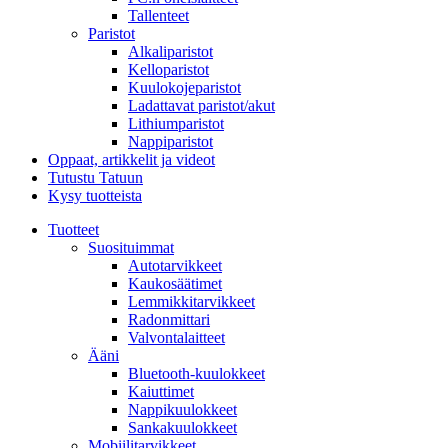
Tallenteet
Paristot
Alkaliparistot
Kelloparistot
Kuulokojeparistot
Ladattavat paristot/akut
Lithiumparistot
Nappiparistot
Oppaat, artikkelit ja videot
Tutustu Tatuun
Kysy tuotteista
Tuotteet
Suosituimmat
Autotarvikkeet
Kaukosäätimet
Lemmikkitarvikkeet
Radonmittari
Valvontalaitteet
Ääni
Bluetooth-kuulokkeet
Kaiuttimet
Nappikuulokkeet
Sankakuulokkeet
Mobiilitarvikkeet