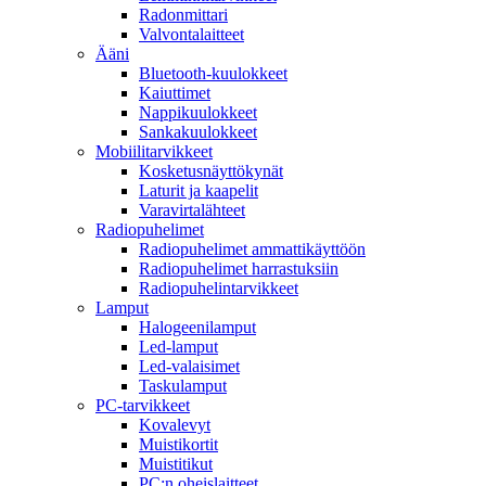
Radonmittari
Valvontalaitteet
Ääni
Bluetooth-kuulokkeet
Kaiuttimet
Nappikuulokkeet
Sankakuulokkeet
Mobiilitarvikkeet
Kosketusnäyttökynät
Laturit ja kaapelit
Varavirtalähteet
Radiopuhelimet
Radiopuhelimet ammattikäyttöön
Radiopuhelimet harrastuksiin
Radiopuhelintarvikkeet
Lamput
Halogeenilamput
Led-lamput
Led-valaisimet
Taskulamput
PC-tarvikkeet
Kovalevyt
Muistikortit
Muistitikut
PC:n oheislaitteet