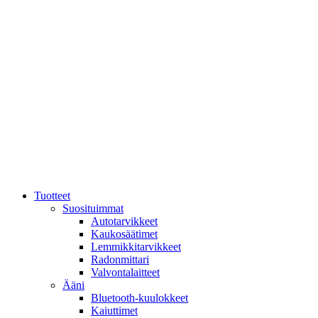
Mene
sisältöön
Tuotteet
Suosituimmat
Autotarvikkeet
Kaukosäätimet
Lemmikkitarvikkeet
Radonmittari
Valvontalaitteet
Ääni
Bluetooth-kuulokkeet
Kaiuttimet