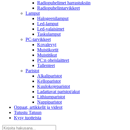
Radiopuhelimet harrastuksiin
Radiopuhelintarvikkeet
Lamput
Halogeenilamput
Led-lamput
Led-valaisimet
Taskulamput
PC-tarvikkeet
Kovalevyt
Muistikortit
Muistitikut
PC:n oheislaitteet
Tallenteet
Paristot
Alkaliparistot
Kelloparistot
Kuulokojeparistot
Ladattavat paristot/akut
Lithiumparistot
Nappiparistot
Oppaat, artikkelit ja videot
Tutustu Tatuun
Kysy tuotteista