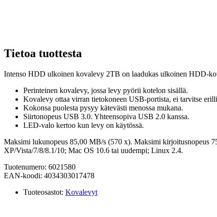
Tietoa tuottesta
Intenso HDD ulkoinen kovalevy 2TB on laadukas ulkoinen HDD-kova
Perinteinen kovalevy, jossa levy pyörii kotelon sisällä.
Kovalevy ottaa virran tietokoneen USB-portista, ei tarvitse erilli
Kokonsa puolesta pysyy kätevästi menossa mukana.
Siirtonopeus USB 3.0. Yhteensopiva USB 2.0 kanssa.
LED-valo kertoo kun levy on käytössä.
Maksimi lukunopeus 85,00 MB/s (570 x). Maksimi kirjoitusnopeus 7
XP/Vista/7/8/8.1/10; Mac OS 10.6 tai uudempi; Linux 2.4.
Tuotenumero: 6021580
EAN-koodi: 4034303017478
Tuoteosastot:
Kovalevyt