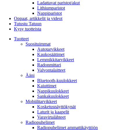
Ladattavat paristot/akut
Lithiumparistot
Nappiparistot
Oppaat, artikkelit ja videot
Tutustu Tatuun
Kysy tuotteista
Tuotteet
Suosituimmat
Autotarvikkeet
Kaukosäätimet
Lemmikkitarvikkeet
Radonmittari
Valvontalaitteet
Ääni
Bluetooth-kuulokkeet
Kaiuttimet
Nappikuulokkeet
Sankakuulokkeet
Mobiilitarvikkeet
Kosketusnäyttökynät
Laturit ja kaapelit
Varavirtalähteet
Radiopuhelimet
Radiopuhelimet ammattikäyttöön