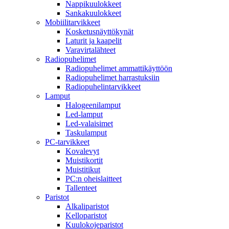
Nappikuulokkeet
Sankakuulokkeet
Mobiilitarvikkeet
Kosketusnäyttökynät
Laturit ja kaapelit
Varavirtalähteet
Radiopuhelimet
Radiopuhelimet ammattikäyttöön
Radiopuhelimet harrastuksiin
Radiopuhelintarvikkeet
Lamput
Halogeenilamput
Led-lamput
Led-valaisimet
Taskulamput
PC-tarvikkeet
Kovalevyt
Muistikortit
Muistitikut
PC:n oheislaitteet
Tallenteet
Paristot
Alkaliparistot
Kelloparistot
Kuulokojeparistot