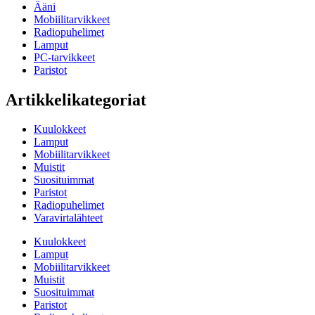
Ääni
Mobiilitarvikkeet
Radiopuhelimet
Lamput
PC-tarvikkeet
Paristot
Artikkelikategoriat
Kuulokkeet
Lamput
Mobiilitarvikkeet
Muistit
Suosituimmat
Paristot
Radiopuhelimet
Varavirtalähteet
Kuulokkeet
Lamput
Mobiilitarvikkeet
Muistit
Suosituimmat
Paristot