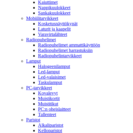
Kaiuttimet
Nappikuulokkeet
Sankakuulokkeet
Mobiilitarvikkeet
Kosketusnäyttökynät
Laturit ja kaapelit
Varavirtalähteet
Radiopuhelimet
Radiopuhelimet ammattikäyttöön
Radiopuhelimet harrastuksiin
Radiopuhelintarvikkeet
Lamput
Halogeenilamput
Led-lamput
Led-valaisimet
Taskulamput
PC-tarvikkeet
Kovalevyt
Muistikortit
Muistitikut
PC:n oheislaitteet
Tallenteet
Paristot
Alkaliparistot
Kelloparistot