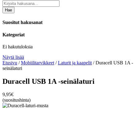
Hae
Suositut hakusanat
Kategoriat
Ei hakutuloksia
Näytä lisää
Etusivu
/
Mobiilitarvikkeet
/
Laturit ja kaapelit
/ Duracell USB 1A -
seinälaturi
Duracell USB 1A -seinälaturi
9,95
€
(suositushinta)