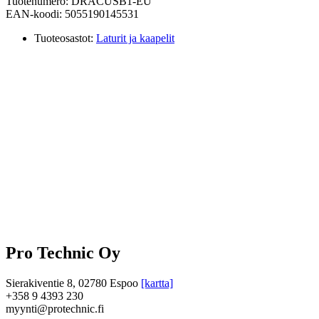
Tuotenumero: DRACUSB1-EU
EAN-koodi: 5055190145531
Tuoteosastot:
Laturit ja kaapelit
Pro Technic Oy
Sierakiventie 8, 02780 Espoo
[kartta]
+358 9 4393 230
myynti@protechnic.fi