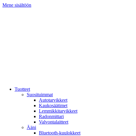
Mene sisältöön
Tuotteet
Suosituimmat
Autotarvikkeet
Kaukosäätimet
Lemmikkitarvikkeet
Radonmittari
Valvontalaitteet
Ääni
Bluetooth-kuulokkeet