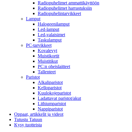
Radiopuhelimet ammattikäyttöön
Radiopuhelimet harrastuksiin
Radiopuhelintarvikkeet
Lamput
Halogeenilamput
Led-lamput
Led-valaisimet
Taskulamput
PC-tarvikkeet
Kovalevyt
Muistikortit
Muistitikut
PC:n oheislaitteet
Tallenteet
Paristot
Alkaliparistot
Kelloparistot
Kuulokojeparistot
Ladattavat paristot/akut
Lithiumparistot
Nappiparistot
Oppaat, artikkelit ja videot
Tutustu Tatuun
Kysy tuotteista