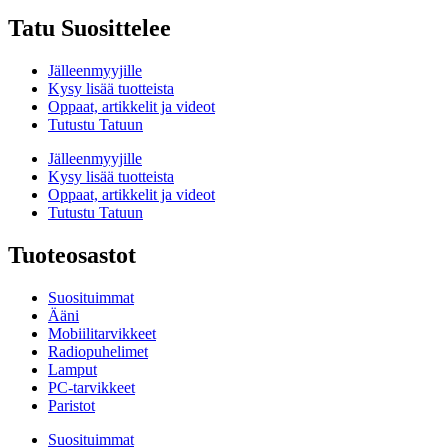
Tatu Suosittelee
Jälleenmyyjille
Kysy lisää tuotteista
Oppaat, artikkelit ja videot
Tutustu Tatuun
Jälleenmyyjille
Kysy lisää tuotteista
Oppaat, artikkelit ja videot
Tutustu Tatuun
Tuoteosastot
Suosituimmat
Ääni
Mobiilitarvikkeet
Radiopuhelimet
Lamput
PC-tarvikkeet
Paristot
Suosituimmat