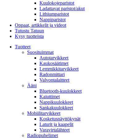
Kuulokojeparistot
Ladattavat paristot/akut
Lithiumparistot
Nappiparistot
Oppaat, artikkelit ja videot
Tutustu Tatuun
Kysy tuotteista
Tuotteet
Suosituimmat
Autotarvikkeet
Kaukosäätimet
Lemmikkitarvikkeet
Radonmittari
Valvontalaitteet
Ääni
Bluetooth-kuulokkeet
Kaiuttimet
Nappikuulokkeet
Sankakuulokkeet
Mobiilitarvikkeet
Kosketusnäyttökynät
Laturit ja kaapelit
Varavirtalähteet
Radiopuhelimet