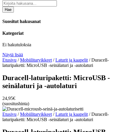
Hae
Suositut hakusanat
Kategoriat
Ei hakutuloksia
Näytä lisää
Etusivu
/
Mobiilitarvikkeet
/
Laturit ja kaapelit
/ Duracell-
laturipaketti: MicroUSB -seinälaturi ja -autolaturi
Duracell-laturipaketti: MicroUSB -
seinälaturi ja -autolaturi
24,95
€
(suositushinta)
Etusivu
/
Mobiilitarvikkeet
/
Laturit ja kaapelit
/ Duracell-
laturipaketti: MicroUSB -seinälaturi ja -autolaturi
Duracell-laturipaketti: MicroUSB -