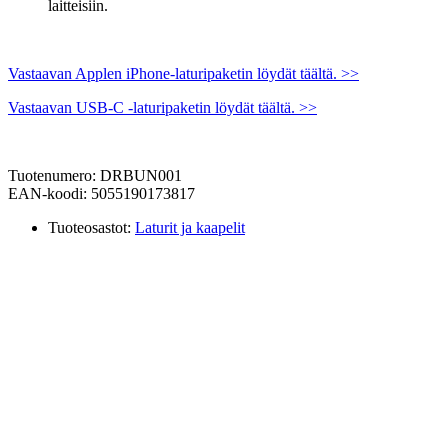
laitteisiin.
Vastaavan Applen iPhone-laturipaketin löydät täältä. >>
Vastaavan USB-C -laturipaketin löydät täältä. >>
Tuotenumero: DRBUN001
EAN-koodi: 5055190173817
Tuoteosastot:
Laturit ja kaapelit