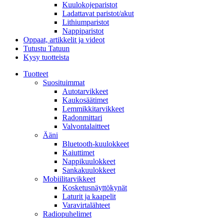
Kuulokojeparistot
Ladattavat paristot/akut
Lithiumparistot
Nappiparistot
Oppaat, artikkelit ja videot
Tutustu Tatuun
Kysy tuotteista
Tuotteet
Suosituimmat
Autotarvikkeet
Kaukosäätimet
Lemmikkitarvikkeet
Radonmittari
Valvontalaitteet
Ääni
Bluetooth-kuulokkeet
Kaiuttimet
Nappikuulokkeet
Sankakuulokkeet
Mobiilitarvikkeet
Kosketusnäyttökynät
Laturit ja kaapelit
Varavirtalähteet
Radiopuhelimet