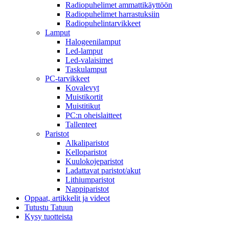
Radiopuhelimet ammattikäyttöön
Radiopuhelimet harrastuksiin
Radiopuhelintarvikkeet
Lamput
Halogeenilamput
Led-lamput
Led-valaisimet
Taskulamput
PC-tarvikkeet
Kovalevyt
Muistikortit
Muistitikut
PC:n oheislaitteet
Tallenteet
Paristot
Alkaliparistot
Kelloparistot
Kuulokojeparistot
Ladattavat paristot/akut
Lithiumparistot
Nappiparistot
Oppaat, artikkelit ja videot
Tutustu Tatuun
Kysy tuotteista