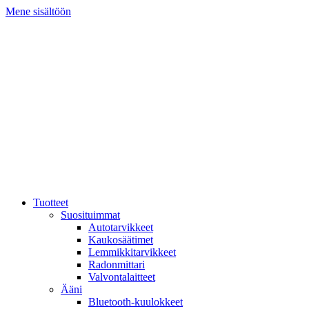
Mene sisältöön
Tuotteet
Suosituimmat
Autotarvikkeet
Kaukosäätimet
Lemmikkitarvikkeet
Radonmittari
Valvontalaitteet
Ääni
Bluetooth-kuulokkeet