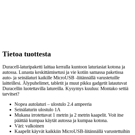
Tietoa tuottesta
Duracell-laturipaketti laittaa kerralla kuntoon laturiasiat kotona ja
autossa. Lunasta keskittämisetusi ja vie kotiin samassa paketissa
auto- ja seinälaturi kaikille MicroUSB -liitännällä varustetuille
laitteillesi. Älypuhelimet, tabletit ja muut pikku gadgetit latautuvat
Duracellin luotettavilla latureilla. Kysymys kuuluu: Montako settiä
tarvitset?
Nopea autolaturi – ulostulo 2.4 ampeeria
Seinälaturin ulostulo 1A
Mukana irrotettavat 1 metrin ja 2 metrin kaapelit. Voit itse
päättää kumpaa käytät autossa ja kumpaa kotona.
Väri: valkoinen
Kaapelit käyvät kaikkiin MicroUSB-liitännällä varustettuihin