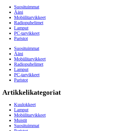
Suosituimmat
Ääni
Mobiilitarvikkeet
Radiopuhelimet
Lamput
PC-tarvikkeet
Paristot
Suosituimmat
Ääni
Mobiilitarvikkeet
Radiopuhelimet
Lamput
PC-tarvikkeet
Paristot
Artikkelikategoriat
Kuulokkeet
Lamput
Mobiilitarvikkeet
Muistit
Suosituimmat
Paristot