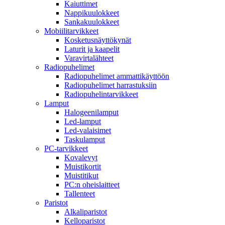
Kaiuttimet
Nappikuulokkeet
Sankakuulokkeet
Mobiilitarvikkeet
Kosketusnäyttökynät
Laturit ja kaapelit
Varavirtalähteet
Radiopuhelimet
Radiopuhelimet ammattikäyttöön
Radiopuhelimet harrastuksiin
Radiopuhelintarvikkeet
Lamput
Halogeenilamput
Led-lamput
Led-valaisimet
Taskulamput
PC-tarvikkeet
Kovalevyt
Muistikortit
Muistitikut
PC:n oheislaitteet
Tallenteet
Paristot
Alkaliparistot
Kelloparistot