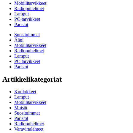
Mobiilitarvikkeet
Radiopuhelimet
Lamput
PC-tarvikkeet
Paristot
Suosituimmat
Ääni
Mobiilitarvikkeet
Radiopuhelimet
Lamput
PC-tarvikkeet
Paristot
Artikkelikategoriat
Kuulokkeet
Lamput
Mobiilitarvikkeet
Muistit
Suosituimmat
Paristot
Radiopuhelimet
Varavirtalähteet