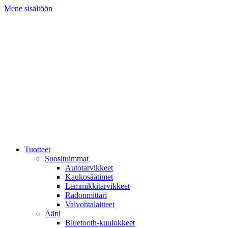
Mene sisältöön
Tuotteet
Suosituimmat
Autotarvikkeet
Kaukosäätimet
Lemmikkitarvikkeet
Radonmittari
Valvontalaitteet
Ääni
Bluetooth-kuulokkeet