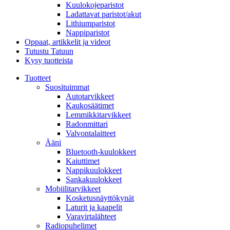
Kuulokojeparistot
Ladattavat paristot/akut
Lithiumparistot
Nappiparistot
Oppaat, artikkelit ja videot
Tutustu Tatuun
Kysy tuotteista
Tuotteet
Suosituimmat
Autotarvikkeet
Kaukosäätimet
Lemmikkitarvikkeet
Radonmittari
Valvontalaitteet
Ääni
Bluetooth-kuulokkeet
Kaiuttimet
Nappikuulokkeet
Sankakuulokkeet
Mobiilitarvikkeet
Kosketusnäyttökynät
Laturit ja kaapelit
Varavirtalähteet
Radiopuhelimet