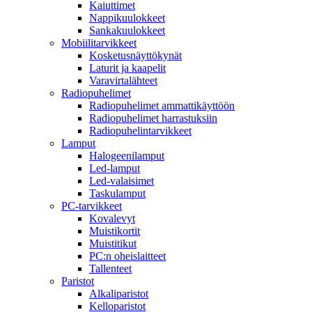
Kaiuttimet
Nappikuulokkeet
Sankakuulokkeet
Mobiilitarvikkeet
Kosketusnäyttökynät
Laturit ja kaapelit
Varavirtalähteet
Radiopuhelimet
Radiopuhelimet ammattikäyttöön
Radiopuhelimet harrastuksiin
Radiopuhelintarvikkeet
Lamput
Halogeenilamput
Led-lamput
Led-valaisimet
Taskulamput
PC-tarvikkeet
Kovalevyt
Muistikortit
Muistitikut
PC:n oheislaitteet
Tallenteet
Paristot
Alkaliparistot
Kelloparistot