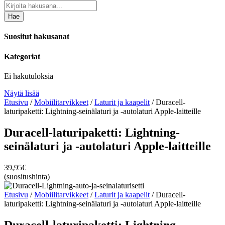
Hae
Suositut hakusanat
Kategoriat
Ei hakutuloksia
Näytä lisää
Etusivu
/
Mobiilitarvikkeet
/
Laturit ja kaapelit
/ Duracell-
laturipaketti: Lightning-seinälaturi ja -autolaturi Apple-laitteille
Duracell-laturipaketti: Lightning-
seinälaturi ja -autolaturi Apple-laitteille
39,95
€
(suositushinta)
Etusivu
/
Mobiilitarvikkeet
/
Laturit ja kaapelit
/ Duracell-
laturipaketti: Lightning-seinälaturi ja -autolaturi Apple-laitteille
Duracell-laturipaketti: Lightning-