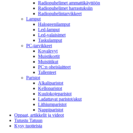
Radiopuhelimet ammattikäyttöön
Radiopuhelimet harrastuksiin
Radiopuhelintarvikkeet
Lamput
Halogeenilamput
Led-lamput
Led-valaisimet
Taskulamput
PC-tarvikkeet
Kovalevyt
Muistikortit
Muistitikut
PC:n oheislaitteet
Tallenteet
Paristot
Alkaliparistot
Kelloparistot
Kuulokojeparistot
Ladattavat paristot/akut
Lithiumparistot
Nappiparistot
Oppaat, artikkelit ja videot
Tutustu Tatuun
Kysy tuotteista