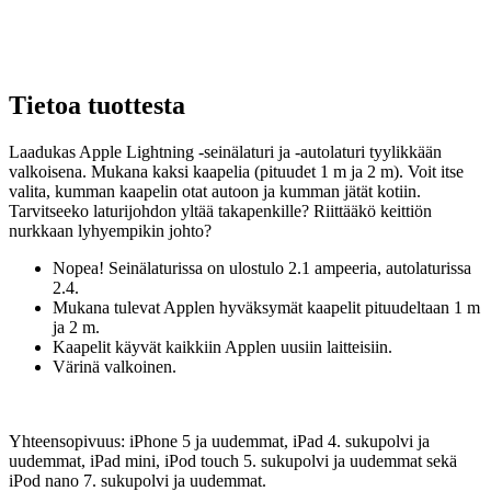
Tietoa tuottesta
Laadukas Apple Lightning -seinälaturi ja -autolaturi tyylikkään
valkoisena. Mukana kaksi kaapelia (pituudet 1 m ja 2 m). Voit itse
valita, kumman kaapelin otat autoon ja kumman jätät kotiin.
Tarvitseeko laturijohdon yltää takapenkille? Riittääkö keittiön
nurkkaan lyhyempikin johto?
Nopea! Seinälaturissa on ulostulo 2.1 ampeeria, autolaturissa
2.4.
Mukana tulevat Applen hyväksymät kaapelit pituudeltaan 1 m
ja 2 m.
Kaapelit käyvät kaikkiin Applen uusiin laitteisiin.
Värinä valkoinen.
Yhteensopivuus: iPhone 5 ja uudemmat, iPad 4. sukupolvi ja
uudemmat, iPad mini, iPod touch 5. sukupolvi ja uudemmat sekä
iPod nano 7. sukupolvi ja uudemmat.