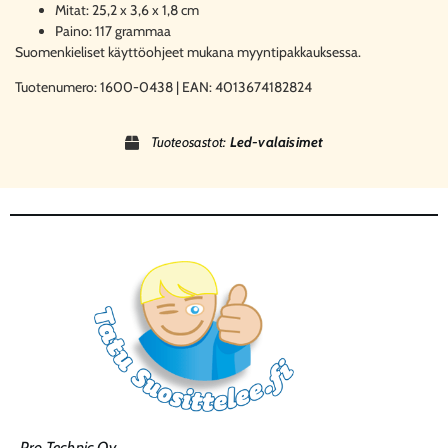
Mitat: 25,2 x 3,6 x 1,8 cm
Paino: 117 grammaa
Suomenkieliset käyttöohjeet mukana myyntipakkauksessa.
Tuotenumero: 1600-0438 | EAN: 4013674182824
Tuoteosastot:
Led-valaisimet
Pro Technic Oy