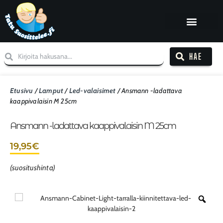
HAE
Etusivu
/
Lamput
/
Led-valaisimet
/ Ansmann -ladattava
kaappivalaisin M 25cm
Ansmann -ladattava kaappivalaisin M 25cm
19,95
€
(suositushinta)