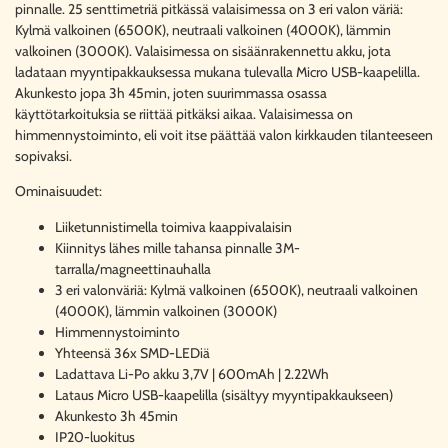
pinnalle. 25 senttimetriä pitkässä valaisimessa on 3 eri valon väriä:
Kylmä valkoinen (6500K), neutraali valkoinen (4000K), lämmin
valkoinen (3000K). Valaisimessa on sisäänrakennettu akku, jota
ladataan myyntipakkauksessa mukana tulevalla Micro USB-kaapelilla.
Akunkesto jopa 3h 45min, joten suurimmassa osassa
käyttötarkoituksia se riittää pitkäksi aikaa. Valaisimessa on
himmennystoiminto, eli voit itse päättää valon kirkkauden tilanteeseen
sopivaksi.
Ominaisuudet:
Liiketunnistimella toimiva kaappivalaisin
Kiinnitys lähes mille tahansa pinnalle 3M-
tarralla/magneettinauhalla
3 eri valonväriä: Kylmä valkoinen (6500K), neutraali valkoinen
(4000K), lämmin valkoinen (3000K)
Himmennystoiminto
Yhteensä 36x SMD-LEDiä
Ladattava Li-Po akku 3,7V | 600mAh | 2.22Wh
Lataus Micro USB-kaapelilla (sisältyy myyntipakkaukseen)
Akunkesto 3h 45min
IP20-luokitus