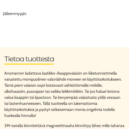
Jälleenmyyjät:
Tietoa tuottesta
Ansmannin ladattava laatikko-/kaappivalaisin on liiketunnistimella
varustettu monipuolinen valonlähde moneen eri käyttötarkoitukseen.
Tämä pieni valaisin sopii loistavasti sähköttömälle mökille,
ulkohuussiin, puuvajaan tai vaikka leikkimökkiin. Tai jos haluat kotona
valoa kaappiin tai lipastoon. Tai kevyempää valaistusta yöllä vessaan
tai lastenhuoneeseen. Tällä tuotteella on lukemattomia
käyttötarkoituksia ja pystyt ratkaisemaan monia ongelmia todella
huokealla hinnalla!
3M-tarralla kiinnitettävä magneettinauha kiinnittyy lähes mille tahansa