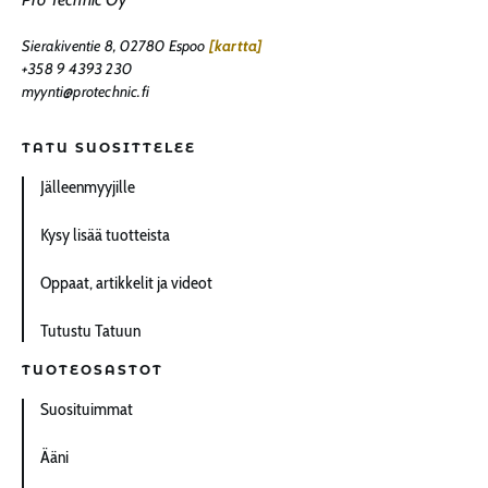
Sierakiventie 8, 02780 Espoo
[kartta]
+358 9 4393 230
myynti@protechnic.fi
TATU SUOSITTELEE
Jälleenmyyjille
Kysy lisää tuotteista
Oppaat, artikkelit ja videot
Tutustu Tatuun
TUOTEOSASTOT
Suosituimmat
Ääni