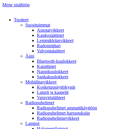
Mene sisältöön
Tuotteet
Suosituimmat
Autotarvikkeet
Kaukosäätimet
Lemmikkitarvikkeet
Radonmittari
Valvontalaitteet
Ääni
Bluetooth-kuulokkeet
Kaiuttimet
Nappikuulokkeet
Sankakuulokkeet
Mobiilitarvikkeet
Kosketusnäyttökynät
Laturit ja kaapelit
Varavirtalähteet
Radiopuhelimet
Radiopuhelimet ammattikäyttöön
Radiopuhelimet harrastuksiin
Radiopuhelintarvikkeet
Lamput
Halogeenilamput