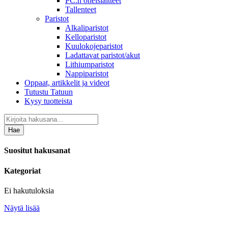
PC:n oheislaitteet
Tallenteet
Paristot
Alkaliparistot
Kelloparistot
Kuulokojeparistot
Ladattavat paristot/akut
Lithiumparistot
Nappiparistot
Oppaat, artikkelit ja videot
Tutustu Tatuun
Kysy tuotteista
Hae
Suositut hakusanat
Kategoriat
Ei hakutuloksia
Näytä lisää