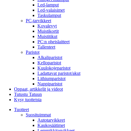
Led-lamput
Led-valaisimet
Taskulamput
PC-tarvikkeet
Kovalevyt
Muistikortit
Muistitikut
PC:n oheislaitteet
Tallenteet
Paristot
Alkaliparistot
Kelloparistot
Kuulokojeparistot
Ladattavat paristot/akut
Lithiumparistot
Nappiparistot
Oppaat, artikkelit ja videot
Tutustu Tatuun
Kysy tuotteista
Tuotteet
Suosituimmat
Autotarvikkeet
Kaukosäätimet
Lemmikkitarvikkeet