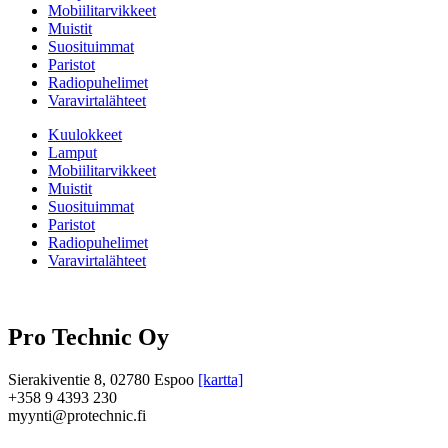
Mobiilitarvikkeet
Muistit
Suosituimmat
Paristot
Radiopuhelimet
Varavirtalähteet
Kuulokkeet
Lamput
Mobiilitarvikkeet
Muistit
Suosituimmat
Paristot
Radiopuhelimet
Varavirtalähteet
Pro Technic Oy
Sierakiventie 8, 02780 Espoo
[kartta]
+358 9 4393 230
myynti@protechnic.fi