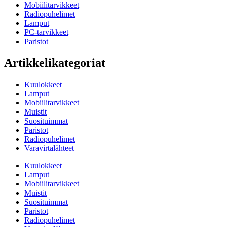
Mobiilitarvikkeet
Radiopuhelimet
Lamput
PC-tarvikkeet
Paristot
Artikkelikategoriat
Kuulokkeet
Lamput
Mobiilitarvikkeet
Muistit
Suosituimmat
Paristot
Radiopuhelimet
Varavirtalähteet
Kuulokkeet
Lamput
Mobiilitarvikkeet
Muistit
Suosituimmat
Paristot
Radiopuhelimet