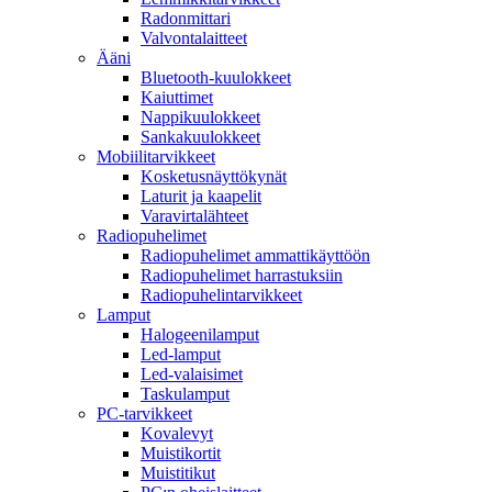
Radonmittari
Valvontalaitteet
Ääni
Bluetooth-kuulokkeet
Kaiuttimet
Nappikuulokkeet
Sankakuulokkeet
Mobiilitarvikkeet
Kosketusnäyttökynät
Laturit ja kaapelit
Varavirtalähteet
Radiopuhelimet
Radiopuhelimet ammattikäyttöön
Radiopuhelimet harrastuksiin
Radiopuhelintarvikkeet
Lamput
Halogeenilamput
Led-lamput
Led-valaisimet
Taskulamput
PC-tarvikkeet
Kovalevyt
Muistikortit
Muistitikut