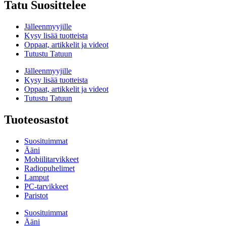
Tatu Suosittelee
Jälleenmyyjille
Kysy lisää tuotteista
Oppaat, artikkelit ja videot
Tutustu Tatuun
Jälleenmyyjille
Kysy lisää tuotteista
Oppaat, artikkelit ja videot
Tutustu Tatuun
Tuoteosastot
Suosituimmat
Ääni
Mobiilitarvikkeet
Radiopuhelimet
Lamput
PC-tarvikkeet
Paristot
Suosituimmat
Ääni