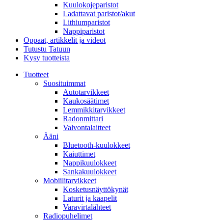
Kuulokojeparistot
Ladattavat paristot/akut
Lithiumparistot
Nappiparistot
Oppaat, artikkelit ja videot
Tutustu Tatuun
Kysy tuotteista
Tuotteet
Suosituimmat
Autotarvikkeet
Kaukosäätimet
Lemmikkitarvikkeet
Radonmittari
Valvontalaitteet
Ääni
Bluetooth-kuulokkeet
Kaiuttimet
Nappikuulokkeet
Sankakuulokkeet
Mobiilitarvikkeet
Kosketusnäyttökynät
Laturit ja kaapelit
Varavirtalähteet
Radiopuhelimet