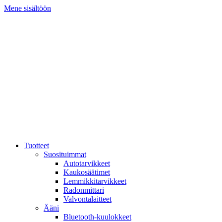
Mene sisältöön
Tuotteet
Suosituimmat
Autotarvikkeet
Kaukosäätimet
Lemmikkitarvikkeet
Radonmittari
Valvontalaitteet
Ääni
Bluetooth-kuulokkeet