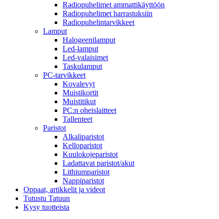
Radiopuhelimet ammattikäyttöön
Radiopuhelimet harrastuksiin
Radiopuhelintarvikkeet
Lamput
Halogeenilamput
Led-lamput
Led-valaisimet
Taskulamput
PC-tarvikkeet
Kovalevyt
Muistikortit
Muistitikut
PC:n oheislaitteet
Tallenteet
Paristot
Alkaliparistot
Kelloparistot
Kuulokojeparistot
Ladattavat paristot/akut
Lithiumparistot
Nappiparistot
Oppaat, artikkelit ja videot
Tutustu Tatuun
Kysy tuotteista