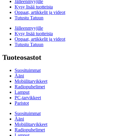
Jälleenmyyjille
Kysy lisää tuotteista
Oppaat, artikkelit ja videot
Tutustu Tatuun
Jälleenmyyjille
Kysy lisää tuotteista
Oppaat, artikkelit ja videot
Tutustu Tatuun
Tuoteosastot
Suosituimmat
Ääni
Mobiilitarvikkeet
Radiopuhelimet
Lamput
PC-tarvikkeet
Paristot
Suosituimmat
Ääni
Mobiilitarvikkeet
Radiopuhelimet
Lamput