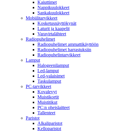
Kaiuttimet
Nappikuulokkeet
Sankakuulokkeet
Mobiilitarvikkeet
Kosketusnäyttökynät
Laturit ja kaapelit
Varavirtalähteet
Radiopuhelimet
Radiopuhelimet ammattikäyttöön
Radiopuhelimet harrastuksiin
Radiopuhelintarvikkeet
Lamput
Halogeenilamput
Led-lamput
Led-valaisimet
Taskulamput
PC-tarvikkeet
Kovalevyt
Muistikortit
Muistitikut
PC:n oheislaitteet
Tallenteet
Paristot
Alkaliparistot
Kelloparistot