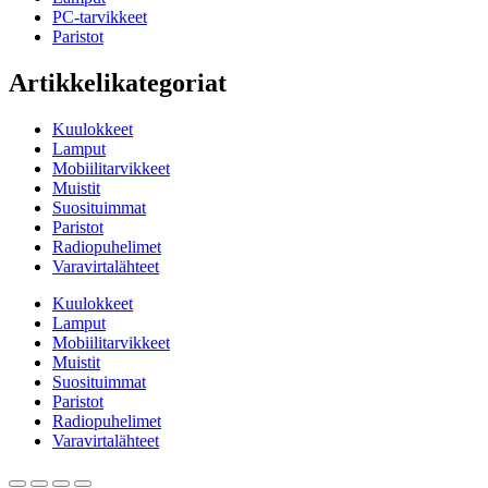
PC-tarvikkeet
Paristot
Artikkelikategoriat
Kuulokkeet
Lamput
Mobiilitarvikkeet
Muistit
Suosituimmat
Paristot
Radiopuhelimet
Varavirtalähteet
Kuulokkeet
Lamput
Mobiilitarvikkeet
Muistit
Suosituimmat
Paristot
Radiopuhelimet
Varavirtalähteet