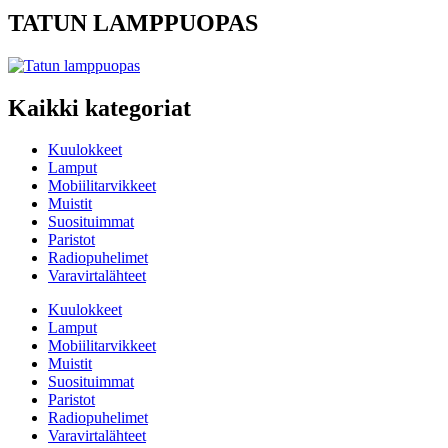
TATUN LAMPPUOPAS
Kaikki kategoriat
Kuulokkeet
Lamput
Mobiilitarvikkeet
Muistit
Suosituimmat
Paristot
Radiopuhelimet
Varavirtalähteet
Kuulokkeet
Lamput
Mobiilitarvikkeet
Muistit
Suosituimmat
Paristot
Radiopuhelimet
Varavirtalähteet