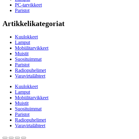
PC-tarvikkeet
Paristot
Artikkelikategoriat
Kuulokkeet
Lamput
Mobiilitarvikkeet
Muistit
Suosituimmat
Paristot
Radiopuhelimet
Varavirtalähteet
Kuulokkeet
Lamput
Mobiilitarvikkeet
Muistit
Suosituimmat
Paristot
Radiopuhelimet
Varavirtalähteet