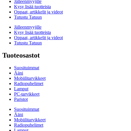
Jälleenmyyjille
Kysy lisää tuotteista
Oppaat, artikkelit ja videot
Tutustu Tatuun
Jälleenmyyjille
Kysy lisää tuotteista
Oppaat, artikkelit ja videot
Tutustu Tatuun
Tuoteosastot
Suosituimmat
Ääni
Mobiilitarvikkeet
Radiopuhelimet
Lamput
PC-tarvikkeet
Paristot
Suosituimmat
Ääni
Mobiilitarvikkeet
Radiopuhelimet
Lamput