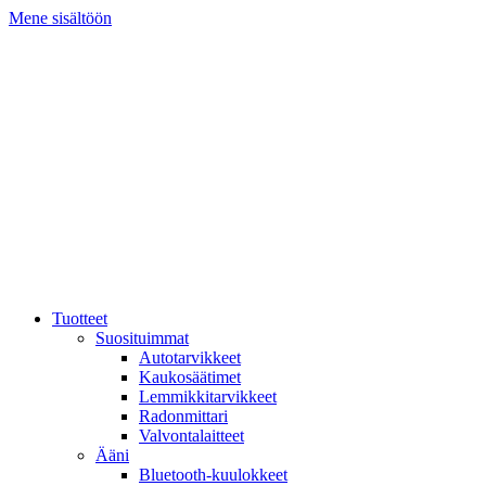
Mene sisältöön
Tuotteet
Suosituimmat
Autotarvikkeet
Kaukosäätimet
Lemmikkitarvikkeet
Radonmittari
Valvontalaitteet
Ääni
Bluetooth-kuulokkeet