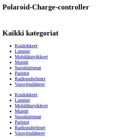
Polaroid-Charge-controller
Kaikki kategoriat
Kuulokkeet
Lamput
Mobiilitarvikkeet
Muistit
Suosituimmat
Paristot
Radiopuhelimet
Varavirtalähteet
Kuulokkeet
Lamput
Mobiilitarvikkeet
Muistit
Suosituimmat
Paristot
Radiopuhelimet
Varavirtalähteet