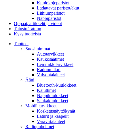
Kuulokojeparistot
Ladattavat paristot/akut
Lithiumparistot
Nappiparistot
Oppaat, artikkelit ja videot
Tutustu Tatuun
Kysy tuotteista
Tuotteet
Suosituimmat
Autotarvikkeet
Kaukosäätimet
Lemmikkitarvikkeet
Radonmittari
Valvontalaitteet
Ääni
Bluetooth-kuulokkeet
Kaiuttimet
Nappikuulokkeet
Sankakuulokkeet
Mobiilitarvikkeet
Kosketusnäyttökynät
Laturit ja kaapelit
Varavirtalähteet
Radiopuhelimet