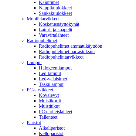
Kaiuttimet
Nappikuulokkeet
Sankakuulokkeet
Mobiilitarvikkeet
Kosketusnäyttökynät
Laturit ja kaapelit
Varavirtalähteet
Radiopuhelimet
Radiopuhelimet ammattikäyttöön
Radiopuhelimet harrastuksiin
Radiopuhelintarvikkeet
Lamput
Halogeenilamput
Led-lamput
Led-valaisimet
Taskulamput
PC-tarvikkeet
Kovalevyt
Muistikortit
Muistitikut
PC:n oheislaitteet
Tallenteet
Paristot
Alkaliparistot
Kelloparistot