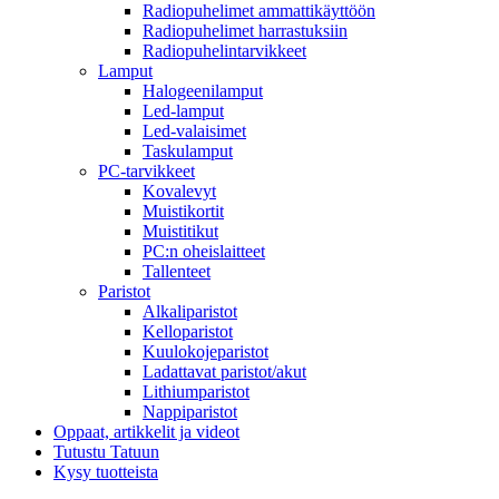
Radiopuhelimet ammattikäyttöön
Radiopuhelimet harrastuksiin
Radiopuhelintarvikkeet
Lamput
Halogeenilamput
Led-lamput
Led-valaisimet
Taskulamput
PC-tarvikkeet
Kovalevyt
Muistikortit
Muistitikut
PC:n oheislaitteet
Tallenteet
Paristot
Alkaliparistot
Kelloparistot
Kuulokojeparistot
Ladattavat paristot/akut
Lithiumparistot
Nappiparistot
Oppaat, artikkelit ja videot
Tutustu Tatuun
Kysy tuotteista