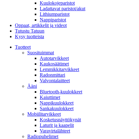
Kuulokojeparistot
Ladattavat paristot/akut
Lithiumparistot
Nappiparistot
Oppaat, artikkelit ja videot
Tutustu Tatuun
Kysy tuotteista
Tuotteet
Suosituimmat
Autotarvikkeet
Kaukosäätimet
Lemmikkitarvikkeet
Radonmittari
Valvontalaitteet
Ääni
Bluetooth-kuulokkeet
Kaiuttimet
Nappikuulokkeet
Sankakuulokkeet
Mobiilitarvikkeet
Kosketusnäyttökynät
Laturit ja kaapelit
Varavirtalähteet
Radiopuhelimet