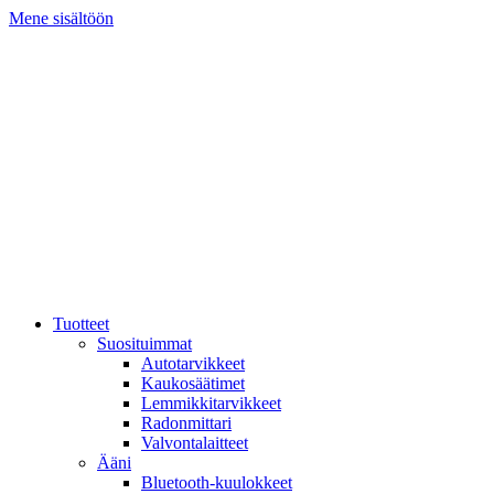
Mene sisältöön
Tuotteet
Suosituimmat
Autotarvikkeet
Kaukosäätimet
Lemmikkitarvikkeet
Radonmittari
Valvontalaitteet
Ääni
Bluetooth-kuulokkeet