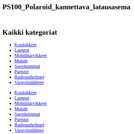
PS100_Polaroid_kannettava_latausasema
Kaikki kategoriat
Kuulokkeet
Lamput
Mobiilitarvikkeet
Muistit
Suosituimmat
Paristot
Radiopuhelimet
Varavirtalähteet
Kuulokkeet
Lamput
Mobiilitarvikkeet
Muistit
Suosituimmat
Paristot
Radiopuhelimet
Varavirtalähteet