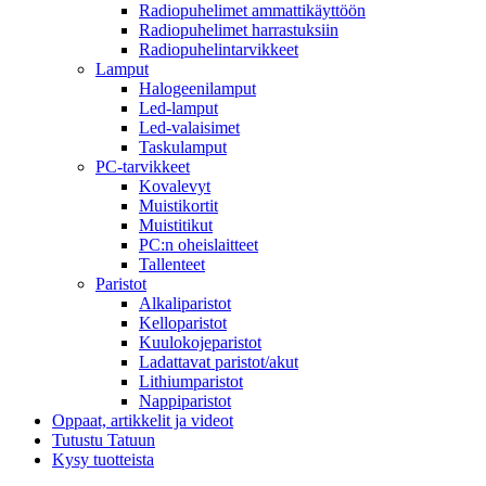
Radiopuhelimet ammattikäyttöön
Radiopuhelimet harrastuksiin
Radiopuhelintarvikkeet
Lamput
Halogeenilamput
Led-lamput
Led-valaisimet
Taskulamput
PC-tarvikkeet
Kovalevyt
Muistikortit
Muistitikut
PC:n oheislaitteet
Tallenteet
Paristot
Alkaliparistot
Kelloparistot
Kuulokojeparistot
Ladattavat paristot/akut
Lithiumparistot
Nappiparistot
Oppaat, artikkelit ja videot
Tutustu Tatuun
Kysy tuotteista