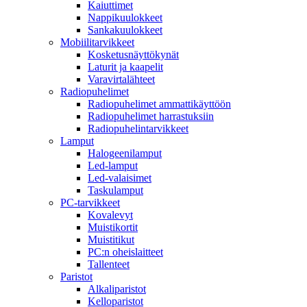
Kaiuttimet
Nappikuulokkeet
Sankakuulokkeet
Mobiilitarvikkeet
Kosketusnäyttökynät
Laturit ja kaapelit
Varavirtalähteet
Radiopuhelimet
Radiopuhelimet ammattikäyttöön
Radiopuhelimet harrastuksiin
Radiopuhelintarvikkeet
Lamput
Halogeenilamput
Led-lamput
Led-valaisimet
Taskulamput
PC-tarvikkeet
Kovalevyt
Muistikortit
Muistitikut
PC:n oheislaitteet
Tallenteet
Paristot
Alkaliparistot
Kelloparistot