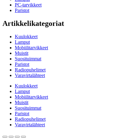
PC-tarvikkeet
Paristot
Artikkelikategoriat
Kuulokkeet
Lamput
Mobiilitarvikkeet
Muistit
Suosituimmat
Paristot
Radiopuhelimet
Varavirtalähteet
Kuulokkeet
Lamput
Mobiilitarvikkeet
Muistit
Suosituimmat
Paristot
Radiopuhelimet
Varavirtalähteet