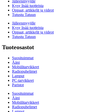
Jälleenmyyjille
Kysy lisää tuotteista
Oppaat, artikkelit ja videot
Tutustu Tatuun
Jälleenmyyjille
Kysy lisää tuotteista
Oppaat, artikkelit ja videot
Tutustu Tatuun
Tuoteosastot
Suosituimmat
Ääni
Mobiilitarvikkeet
Radiopuhelimet
Lamput
PC-tarvikkeet
Paristot
Suosituimmat
Ääni
Mobiilitarvikkeet
Radiopuhelimet
Lamput