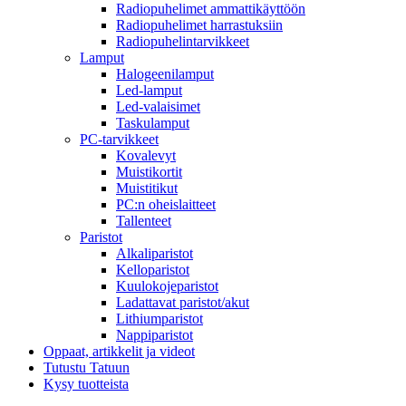
Radiopuhelimet ammattikäyttöön
Radiopuhelimet harrastuksiin
Radiopuhelintarvikkeet
Lamput
Halogeenilamput
Led-lamput
Led-valaisimet
Taskulamput
PC-tarvikkeet
Kovalevyt
Muistikortit
Muistitikut
PC:n oheislaitteet
Tallenteet
Paristot
Alkaliparistot
Kelloparistot
Kuulokojeparistot
Ladattavat paristot/akut
Lithiumparistot
Nappiparistot
Oppaat, artikkelit ja videot
Tutustu Tatuun
Kysy tuotteista