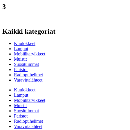
3
Kaikki kategoriat
Kuulokkeet
Lamput
Mobiilitarvikkeet
Muistit
Suosituimmat
Paristot
Radiopuhelimet
Varavirtalähteet
Kuulokkeet
Lamput
Mobiilitarvikkeet
Muistit
Suosituimmat
Paristot
Radiopuhelimet
Varavirtalähteet