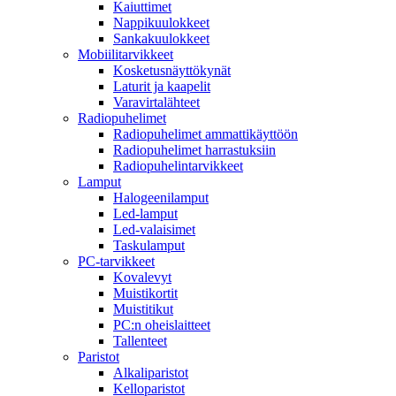
Kaiuttimet
Nappikuulokkeet
Sankakuulokkeet
Mobiilitarvikkeet
Kosketusnäyttökynät
Laturit ja kaapelit
Varavirtalähteet
Radiopuhelimet
Radiopuhelimet ammattikäyttöön
Radiopuhelimet harrastuksiin
Radiopuhelintarvikkeet
Lamput
Halogeenilamput
Led-lamput
Led-valaisimet
Taskulamput
PC-tarvikkeet
Kovalevyt
Muistikortit
Muistitikut
PC:n oheislaitteet
Tallenteet
Paristot
Alkaliparistot
Kelloparistot