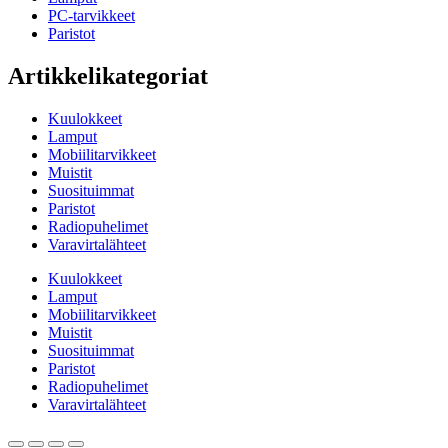
PC-tarvikkeet
Paristot
Artikkelikategoriat
Kuulokkeet
Lamput
Mobiilitarvikkeet
Muistit
Suosituimmat
Paristot
Radiopuhelimet
Varavirtalähteet
Kuulokkeet
Lamput
Mobiilitarvikkeet
Muistit
Suosituimmat
Paristot
Radiopuhelimet
Varavirtalähteet