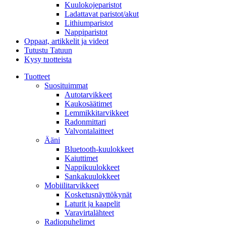
Kuulokojeparistot
Ladattavat paristot/akut
Lithiumparistot
Nappiparistot
Oppaat, artikkelit ja videot
Tutustu Tatuun
Kysy tuotteista
Tuotteet
Suosituimmat
Autotarvikkeet
Kaukosäätimet
Lemmikkitarvikkeet
Radonmittari
Valvontalaitteet
Ääni
Bluetooth-kuulokkeet
Kaiuttimet
Nappikuulokkeet
Sankakuulokkeet
Mobiilitarvikkeet
Kosketusnäyttökynät
Laturit ja kaapelit
Varavirtalähteet
Radiopuhelimet