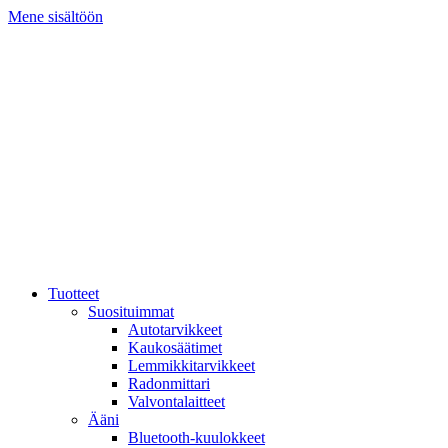
Mene sisältöön
Tuotteet
Suosituimmat
Autotarvikkeet
Kaukosäätimet
Lemmikkitarvikkeet
Radonmittari
Valvontalaitteet
Ääni
Bluetooth-kuulokkeet