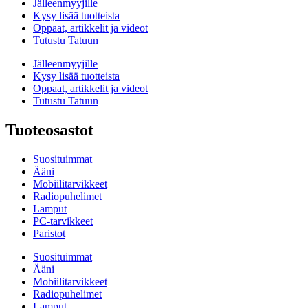
Jälleenmyyjille
Kysy lisää tuotteista
Oppaat, artikkelit ja videot
Tutustu Tatuun
Jälleenmyyjille
Kysy lisää tuotteista
Oppaat, artikkelit ja videot
Tutustu Tatuun
Tuoteosastot
Suosituimmat
Ääni
Mobiilitarvikkeet
Radiopuhelimet
Lamput
PC-tarvikkeet
Paristot
Suosituimmat
Ääni
Mobiilitarvikkeet
Radiopuhelimet
Lamput