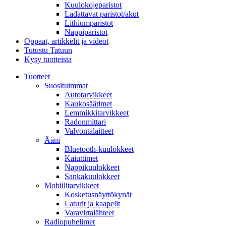
Kuulokojeparistot
Ladattavat paristot/akut
Lithiumparistot
Nappiparistot
Oppaat, artikkelit ja videot
Tutustu Tatuun
Kysy tuotteista
Tuotteet
Suosituimmat
Autotarvikkeet
Kaukosäätimet
Lemmikkitarvikkeet
Radonmittari
Valvontalaitteet
Ääni
Bluetooth-kuulokkeet
Kaiuttimet
Nappikuulokkeet
Sankakuulokkeet
Mobiilitarvikkeet
Kosketusnäyttökynät
Laturit ja kaapelit
Varavirtalähteet
Radiopuhelimet