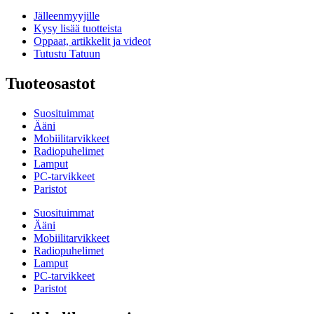
Jälleenmyyjille
Kysy lisää tuotteista
Oppaat, artikkelit ja videot
Tutustu Tatuun
Tuoteosastot
Suosituimmat
Ääni
Mobiilitarvikkeet
Radiopuhelimet
Lamput
PC-tarvikkeet
Paristot
Suosituimmat
Ääni
Mobiilitarvikkeet
Radiopuhelimet
Lamput
PC-tarvikkeet
Paristot