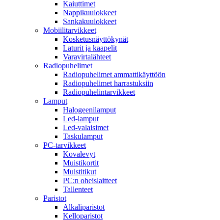
Kaiuttimet
Nappikuulokkeet
Sankakuulokkeet
Mobiilitarvikkeet
Kosketusnäyttökynät
Laturit ja kaapelit
Varavirtalähteet
Radiopuhelimet
Radiopuhelimet ammattikäyttöön
Radiopuhelimet harrastuksiin
Radiopuhelintarvikkeet
Lamput
Halogeenilamput
Led-lamput
Led-valaisimet
Taskulamput
PC-tarvikkeet
Kovalevyt
Muistikortit
Muistitikut
PC:n oheislaitteet
Tallenteet
Paristot
Alkaliparistot
Kelloparistot