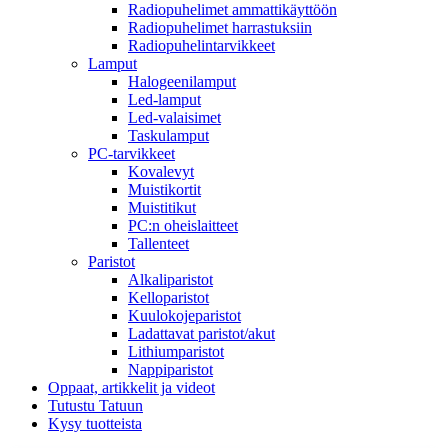
Radiopuhelimet ammattikäyttöön
Radiopuhelimet harrastuksiin
Radiopuhelintarvikkeet
Lamput
Halogeenilamput
Led-lamput
Led-valaisimet
Taskulamput
PC-tarvikkeet
Kovalevyt
Muistikortit
Muistitikut
PC:n oheislaitteet
Tallenteet
Paristot
Alkaliparistot
Kelloparistot
Kuulokojeparistot
Ladattavat paristot/akut
Lithiumparistot
Nappiparistot
Oppaat, artikkelit ja videot
Tutustu Tatuun
Kysy tuotteista