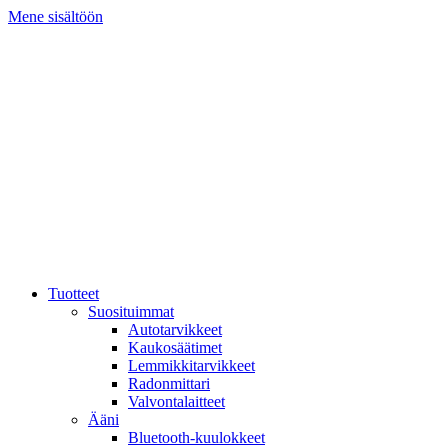
Mene sisältöön
Tuotteet
Suosituimmat
Autotarvikkeet
Kaukosäätimet
Lemmikkitarvikkeet
Radonmittari
Valvontalaitteet
Ääni
Bluetooth-kuulokkeet