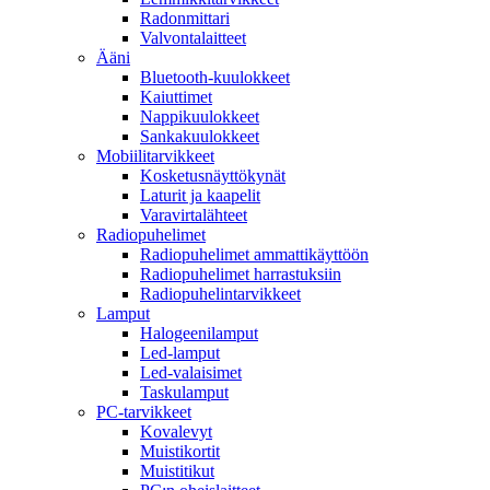
Radonmittari
Valvontalaitteet
Ääni
Bluetooth-kuulokkeet
Kaiuttimet
Nappikuulokkeet
Sankakuulokkeet
Mobiilitarvikkeet
Kosketusnäyttökynät
Laturit ja kaapelit
Varavirtalähteet
Radiopuhelimet
Radiopuhelimet ammattikäyttöön
Radiopuhelimet harrastuksiin
Radiopuhelintarvikkeet
Lamput
Halogeenilamput
Led-lamput
Led-valaisimet
Taskulamput
PC-tarvikkeet
Kovalevyt
Muistikortit
Muistitikut