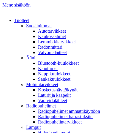
Mene sisältöön
Tuotteet
Suosituimmat
Autotarvikkeet
Kaukosäätimet
Lemmikkitarvikkeet
Radonmittari
Valvontalaitteet
Ääni
Bluetooth-kuulokkeet
Kaiuttimet
Nappikuulokkeet
Sankakuulokkeet
Mobiilitarvikkeet
Kosketusnäyttökynät
Laturit ja kaapelit
Varavirtalähteet
Radiopuhelimet
Radiopuhelimet ammattikäyttöön
Radiopuhelimet harrastuksiin
Radiopuhelintarvikkeet
Lamput
Halogeenilamput