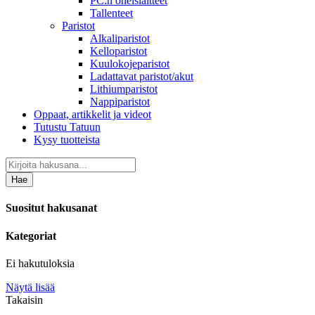
PC:n oheislaitteet
Tallenteet
Paristot
Alkaliparistot
Kelloparistot
Kuulokojeparistot
Ladattavat paristot/akut
Lithiumparistot
Nappiparistot
Oppaat, artikkelit ja videot
Tutustu Tatuun
Kysy tuotteista
Hae
Suositut hakusanat
Kategoriat
Ei hakutuloksia
Näytä lisää
Takaisin