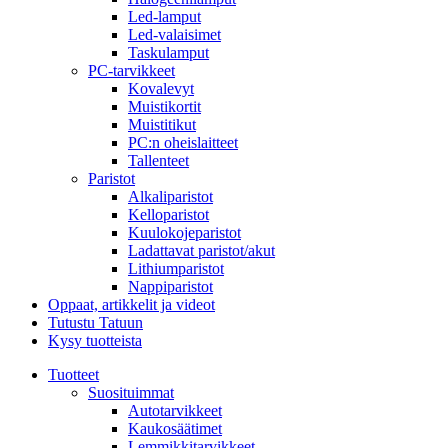
Led-lamput
Led-valaisimet
Taskulamput
PC-tarvikkeet
Kovalevyt
Muistikortit
Muistitikut
PC:n oheislaitteet
Tallenteet
Paristot
Alkaliparistot
Kelloparistot
Kuulokojeparistot
Ladattavat paristot/akut
Lithiumparistot
Nappiparistot
Oppaat, artikkelit ja videot
Tutustu Tatuun
Kysy tuotteista
Tuotteet
Suosituimmat
Autotarvikkeet
Kaukosäätimet
Lemmikkitarvikkeet