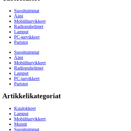
Suosituimmat
Ääni
Mobiilitarvikkeet
Radiopuhelimet
Lamput
PC-tarvikkeet
Paristot
Suosituimmat
Ääni
Mobiilitarvikkeet
Radiopuhelimet
Lamput
PC-tarvikkeet
Paristot
Artikkelikategoriat
Kuulokkeet
Lamput
Mobiilitarvikkeet
Muistit
Suosituimmat