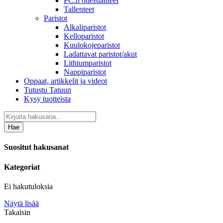
PC:n oheislaitteet
Tallenteet
Paristot
Alkaliparistot
Kelloparistot
Kuulokojeparistot
Ladattavat paristot/akut
Lithiumparistot
Nappiparistot
Oppaat, artikkelit ja videot
Tutustu Tatuun
Kysy tuotteista
Hae
Suositut hakusanat
Kategoriat
Ei hakutuloksia
Näytä lisää
Takaisin