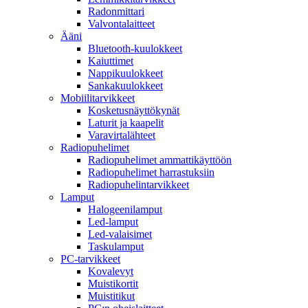
Radonmittari
Valvontalaitteet
Ääni
Bluetooth-kuulokkeet
Kaiuttimet
Nappikuulokkeet
Sankakuulokkeet
Mobiilitarvikkeet
Kosketusnäyttökynät
Laturit ja kaapelit
Varavirtalähteet
Radiopuhelimet
Radiopuhelimet ammattikäyttöön
Radiopuhelimet harrastuksiin
Radiopuhelintarvikkeet
Lamput
Halogeenilamput
Led-lamput
Led-valaisimet
Taskulamput
PC-tarvikkeet
Kovalevyt
Muistikortit
Muistitikut