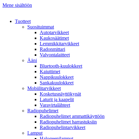
Mene sisältöön
Tuotteet
Suosituimmat
Autotarvikkeet
Kaukosäätimet
Lemmikkitarvikkeet
Radonmittari
Valvontalaitteet
Ääni
Bluetooth-kuulokkeet
Kaiuttimet
Nappikuulokkeet
Sankakuulokkeet
Mobiilitarvikkeet
Kosketusnäyttökynät
Laturit ja kaapelit
Varavirtalähteet
Radiopuhelimet
Radiopuhelimet ammattikäyttöön
Radiopuhelimet harrastuksiin
Radiopuhelintarvikkeet
Lamput
Halogeenilamput