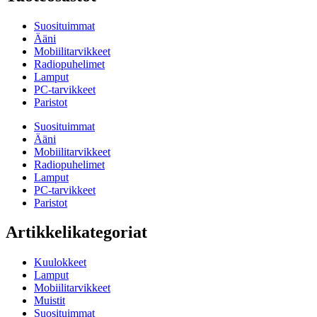
Suosituimmat
Ääni
Mobiilitarvikkeet
Radiopuhelimet
Lamput
PC-tarvikkeet
Paristot
Suosituimmat
Ääni
Mobiilitarvikkeet
Radiopuhelimet
Lamput
PC-tarvikkeet
Paristot
Artikkelikategoriat
Kuulokkeet
Lamput
Mobiilitarvikkeet
Muistit
Suosituimmat