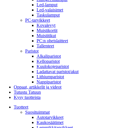
Led-lamput
Led-valaisimet
Taskulamput
PC-tarvikkeet
Kovalevyt
Muistikortit
Muistitikut
PC:n oheislaitteet
Tallenteet
Paristot
Alkaliparistot
Kelloparistot
Kuulokojeparistot
Ladattavat paristot/akut
Lithiumparistot
Nappiparistot
Oppaat, artikkelit ja videot
Tutustu Tatuun
Kysy tuotteista
Tuotteet
Suosituimmat
Autotarvikkeet
Kaukosäätimet
Lemmikkitarvikkeet