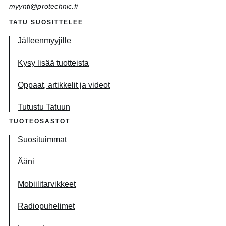
myynti@protechnic.fi
TATU SUOSITTELEE
Jälleenmyyjille
Kysy lisää tuotteista
Oppaat, artikkelit ja videot
Tutustu Tatuun
TUOTEOSASTOT
Suosituimmat
Ääni
Mobiilitarvikkeet
Radiopuhelimet