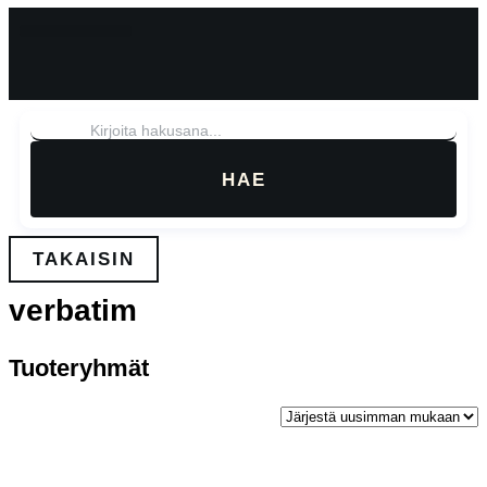
Mene
sisältöön
HAE
TAKAISIN
verbatim
Tuoteryhmät