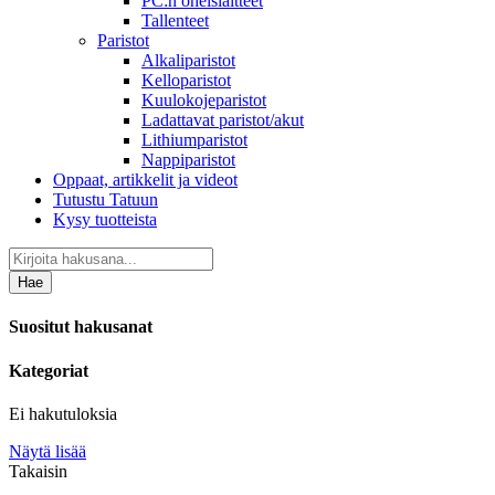
PC:n oheislaitteet
Tallenteet
Paristot
Alkaliparistot
Kelloparistot
Kuulokojeparistot
Ladattavat paristot/akut
Lithiumparistot
Nappiparistot
Oppaat, artikkelit ja videot
Tutustu Tatuun
Kysy tuotteista
Hae
Suositut hakusanat
Kategoriat
Ei hakutuloksia
Näytä lisää
Takaisin