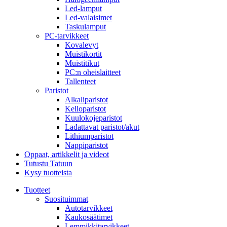
Led-lamput
Led-valaisimet
Taskulamput
PC-tarvikkeet
Kovalevyt
Muistikortit
Muistitikut
PC:n oheislaitteet
Tallenteet
Paristot
Alkaliparistot
Kelloparistot
Kuulokojeparistot
Ladattavat paristot/akut
Lithiumparistot
Nappiparistot
Oppaat, artikkelit ja videot
Tutustu Tatuun
Kysy tuotteista
Tuotteet
Suosituimmat
Autotarvikkeet
Kaukosäätimet
Lemmikkitarvikkeet