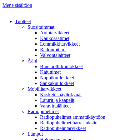
Mene sisältöön
Tuotteet
Suosituimmat
Autotarvikkeet
Kaukosäätimet
Lemmikkitarvikkeet
Radonmittari
Valvontalaitteet
Ääni
Bluetooth-kuulokkeet
Kaiuttimet
Nappikuulokkeet
Sankakuulokkeet
Mobiilitarvikkeet
Kosketusnäyttökynät
Laturit ja kaapelit
Varavirtalähteet
Radiopuhelimet
Radiopuhelimet ammattikäyttöön
Radiopuhelimet harrastuksiin
Radiopuhelintarvikkeet
Lamput
Halogeenilamput