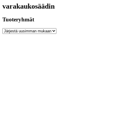
varakaukosäädin
Tuoteryhmät