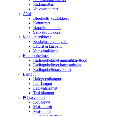
Radonmittari
Valvontalaitteet
Ääni
Bluetooth-kuulokkeet
Kaiuttimet
Nappikuulokkeet
Sankakuulokkeet
Mobiilitarvikkeet
Kosketusnäyttökynät
Laturit ja kaapelit
Varavirtalähteet
Radiopuhelimet
Radiopuhelimet ammattikäyttöön
Radiopuhelimet harrastuksiin
Radiopuhelintarvikkeet
Lamput
Halogeenilamput
Led-lamput
Led-valaisimet
Taskulamput
PC-tarvikkeet
Kovalevyt
Muistikortit
Muistitikut