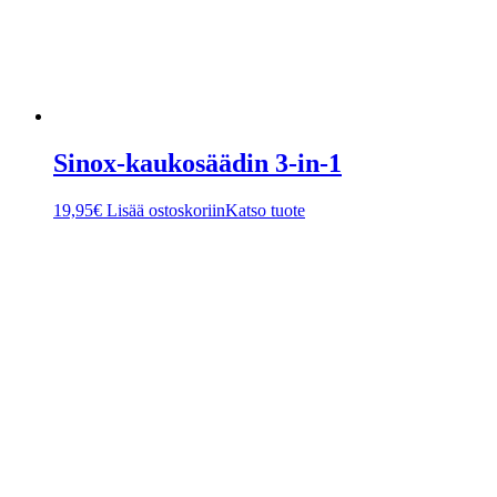
Sinox-kaukosäädin 3-in-1
19,95
€
Lisää ostoskoriin
Katso tuote