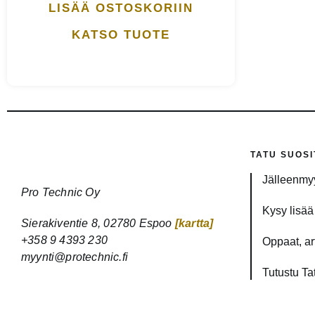
LISÄÄ OSTOSKORIIN
KATSO TUOTE
TATU SUOSI
Jälleenmyy
Pro Technic Oy
Kysy lisää 
Sierakiventie 8, 02780 Espoo
[kartta]
+358 9 4393 230
Oppaat, art
myynti@protechnic.fi
Tutustu Ta