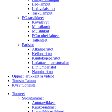
Led-lamput
Led-valaisimet
Taskulamput
PC-tarvikkeet
Kovalevyt
Muistikortit
Muistitikut
PC:n oheislaitteet
Tallenteet
Paristot
Alkaliparistot
Kelloparistot
Kuulokojeparistot
Ladattavat paristot/akut
Lithiumparistot
Nappiparistot
Oppaat, artikkelit ja videot
Tutustu Tatuun
Kysy tuotteista
Tuotteet
Suosituimmat
Autotarvikkeet
Kaukosäätimet
Lemmikkitarvikkeet