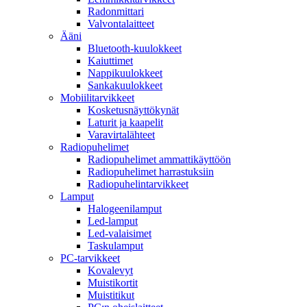
Radonmittari
Valvontalaitteet
Ääni
Bluetooth-kuulokkeet
Kaiuttimet
Nappikuulokkeet
Sankakuulokkeet
Mobiilitarvikkeet
Kosketusnäyttökynät
Laturit ja kaapelit
Varavirtalähteet
Radiopuhelimet
Radiopuhelimet ammattikäyttöön
Radiopuhelimet harrastuksiin
Radiopuhelintarvikkeet
Lamput
Halogeenilamput
Led-lamput
Led-valaisimet
Taskulamput
PC-tarvikkeet
Kovalevyt
Muistikortit
Muistitikut