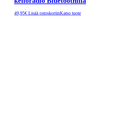
kelloradio Bluetoothilla
49,95
€
Lisää ostoskoriin
Katso tuote