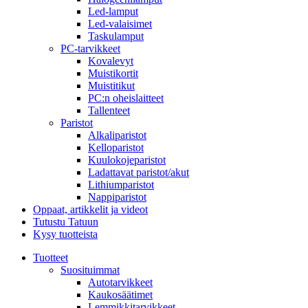
Led-lamput
Led-valaisimet
Taskulamput
PC-tarvikkeet
Kovalevyt
Muistikortit
Muistitikut
PC:n oheislaitteet
Tallenteet
Paristot
Alkaliparistot
Kelloparistot
Kuulokojeparistot
Ladattavat paristot/akut
Lithiumparistot
Nappiparistot
Oppaat, artikkelit ja videot
Tutustu Tatuun
Kysy tuotteista
Tuotteet
Suosituimmat
Autotarvikkeet
Kaukosäätimet
Lemmikkitarvikkeet