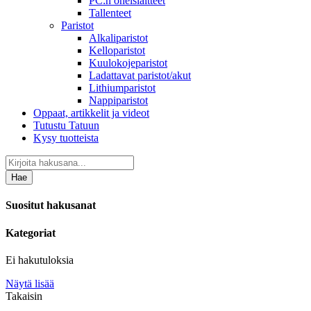
PC:n oheislaitteet
Tallenteet
Paristot
Alkaliparistot
Kelloparistot
Kuulokojeparistot
Ladattavat paristot/akut
Lithiumparistot
Nappiparistot
Oppaat, artikkelit ja videot
Tutustu Tatuun
Kysy tuotteista
Hae
Suositut hakusanat
Kategoriat
Ei hakutuloksia
Näytä lisää
Takaisin