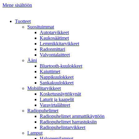
Mene sisältöön
Tuotteet
Suosituimmat
Autotarvikkeet
Kaukosäätimet
Lemmikkitarvikkeet
Radonmittari
Valvontalaitteet
Ääni
Bluetooth-kuulokkeet
Kaiuttimet
Nappikuulokkeet
Sankakuulokkeet
Mobiilitarvikkeet
Kosketusnäyttökynät
Laturit ja kaapelit
Varavirtalähteet
Radiopuhelimet
Radiopuhelimet ammattikäyttöön
Radiopuhelimet harrastuksiin
Radiopuhelintarvikkeet
Lamput
Halogeenilamput