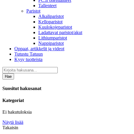
PC:n oheislaitteet
Tallenteet
Paristot
Alkaliparistot
Kelloparistot
Kuulokojeparistot
Ladattavat paristot/akut
Lithiumparistot
Nappiparistot
Oppaat, artikkelit ja videot
Tutustu Tatuun
Kysy tuotteista
Hae
Suositut hakusanat
Kategoriat
Ei hakutuloksia
Näytä lisää
Takaisin