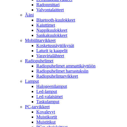
Radonmittari
Valvontalaitteet
Ääni
Bluetooth-kuulokkeet
Kaiuttimet
Nappikuulokkeet
Sankakuulokkeet
Mobiilitarvikkeet
Kosketusnäyttökynät
Laturit ja kaapelit
Varavirtalähteet
Radiopuhelimet
Radiopuhelimet ammattikäyttöön
Radiopuhelimet harrastuksiin
Radiopuhelintarvikkeet
Lamput
Halogeenilamput
Led-lamput
Led-valaisimet
Taskulamput
PC-tarvikkeet
Kovalevyt
Muistikortit
Muistitikut