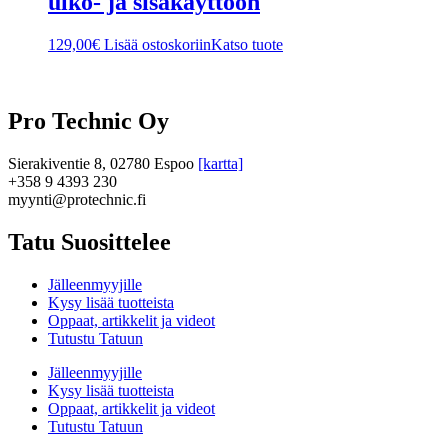
ulko- ja sisäkäyttöön
129,00
€
Lisää ostoskoriin
Katso tuote
Pro Technic Oy
Sierakiventie 8, 02780 Espoo
[kartta]
+358 9 4393 230
myynti@protechnic.fi
Tatu Suosittelee
Jälleenmyyjille
Kysy lisää tuotteista
Oppaat, artikkelit ja videot
Tutustu Tatuun
Jälleenmyyjille
Kysy lisää tuotteista
Oppaat, artikkelit ja videot
Tutustu Tatuun