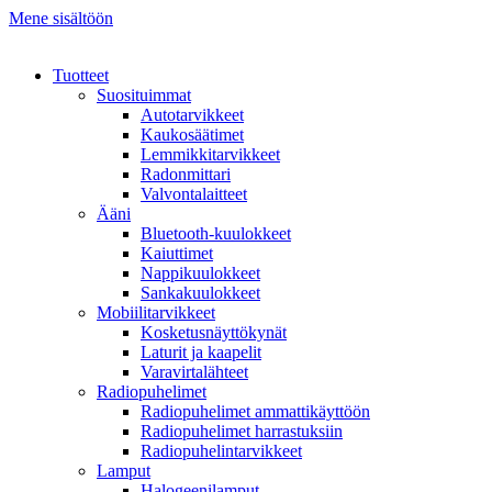
Mene sisältöön
Tuotteet
Suosituimmat
Autotarvikkeet
Kaukosäätimet
Lemmikkitarvikkeet
Radonmittari
Valvontalaitteet
Ääni
Bluetooth-kuulokkeet
Kaiuttimet
Nappikuulokkeet
Sankakuulokkeet
Mobiilitarvikkeet
Kosketusnäyttökynät
Laturit ja kaapelit
Varavirtalähteet
Radiopuhelimet
Radiopuhelimet ammattikäyttöön
Radiopuhelimet harrastuksiin
Radiopuhelintarvikkeet
Lamput
Halogeenilamput