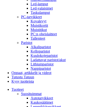
Led-lamput
Led-valaisimet
Taskulamput
PC-tarvikkeet
Kovalevyt
Muistikortit
Muistitikut
PC:n oheislaitteet
Tallenteet
Paristot
Alkaliparistot
Kelloparistot
Kuulokojeparistot
Ladattavat paristot/akut
Lithiumparistot
Nappiparistot
Oppaat, artikkelit ja videot
Tutustu Tatuun
Kysy tuotteista
Tuotteet
Suosituimmat
Autotarvikkeet
Kaukosäätimet
Lemmikkitarvikkeet