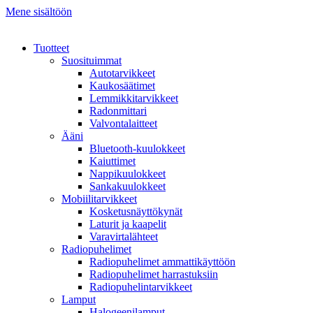
Mene sisältöön
Tuotteet
Suosituimmat
Autotarvikkeet
Kaukosäätimet
Lemmikkitarvikkeet
Radonmittari
Valvontalaitteet
Ääni
Bluetooth-kuulokkeet
Kaiuttimet
Nappikuulokkeet
Sankakuulokkeet
Mobiilitarvikkeet
Kosketusnäyttökynät
Laturit ja kaapelit
Varavirtalähteet
Radiopuhelimet
Radiopuhelimet ammattikäyttöön
Radiopuhelimet harrastuksiin
Radiopuhelintarvikkeet
Lamput
Halogeenilamput