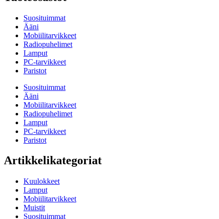
Suosituimmat
Ääni
Mobiilitarvikkeet
Radiopuhelimet
Lamput
PC-tarvikkeet
Paristot
Suosituimmat
Ääni
Mobiilitarvikkeet
Radiopuhelimet
Lamput
PC-tarvikkeet
Paristot
Artikkelikategoriat
Kuulokkeet
Lamput
Mobiilitarvikkeet
Muistit
Suosituimmat