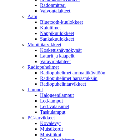
Radonmittari
Valvontalaitteet
Ääni
Bluetooth-kuulokkeet
Kaiuttimet
Nappikuulokkeet
Sankakuulokkeet
Mobiilitarvikkeet
Kosketusnäyttökynät
Laturit ja kaapelit
Varavirtalähteet
Radiopuhelimet
Radiopuhelimet ammattikäyttöön
Radiopuhelimet harrastuksiin
Radiopuhelintarvikkeet
Lamput
Halogeenilamput
Led-lamput
Led-valaisimet
Taskulamput
PC-tarvikkeet
Kovalevyt
Muistikortit
Muistitikut