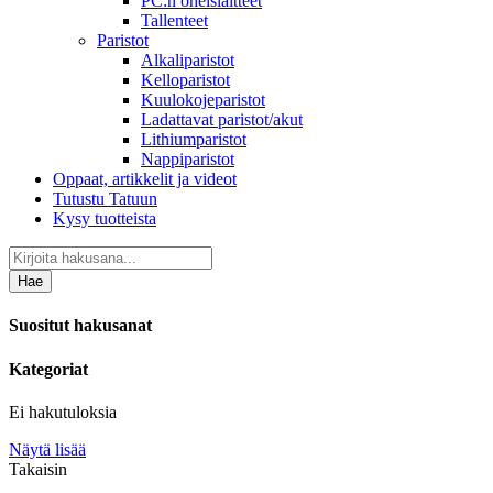
PC:n oheislaitteet
Tallenteet
Paristot
Alkaliparistot
Kelloparistot
Kuulokojeparistot
Ladattavat paristot/akut
Lithiumparistot
Nappiparistot
Oppaat, artikkelit ja videot
Tutustu Tatuun
Kysy tuotteista
Hae
Suositut hakusanat
Kategoriat
Ei hakutuloksia
Näytä lisää
Takaisin