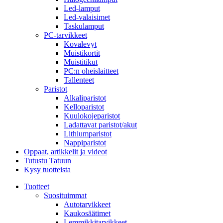
Led-lamput
Led-valaisimet
Taskulamput
PC-tarvikkeet
Kovalevyt
Muistikortit
Muistitikut
PC:n oheislaitteet
Tallenteet
Paristot
Alkaliparistot
Kelloparistot
Kuulokojeparistot
Ladattavat paristot/akut
Lithiumparistot
Nappiparistot
Oppaat, artikkelit ja videot
Tutustu Tatuun
Kysy tuotteista
Tuotteet
Suosituimmat
Autotarvikkeet
Kaukosäätimet
Lemmikkitarvikkeet