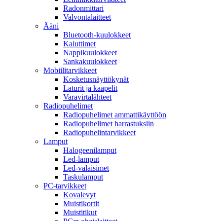
Radonmittari
Valvontalaitteet
Ääni
Bluetooth-kuulokkeet
Kaiuttimet
Nappikuulokkeet
Sankakuulokkeet
Mobiilitarvikkeet
Kosketusnäyttökynät
Laturit ja kaapelit
Varavirtalähteet
Radiopuhelimet
Radiopuhelimet ammattikäyttöön
Radiopuhelimet harrastuksiin
Radiopuhelintarvikkeet
Lamput
Halogeenilamput
Led-lamput
Led-valaisimet
Taskulamput
PC-tarvikkeet
Kovalevyt
Muistikortit
Muistitikut