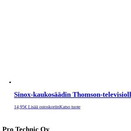
Sinox-kaukosäädin Thomson-televisiol
14,95
€
Lisää ostoskoriin
Katso tuote
Pro Technic Oy