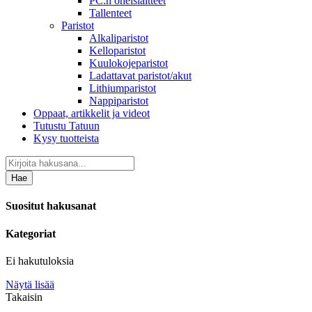
PC:n oheislaitteet
Tallenteet
Paristot
Alkaliparistot
Kelloparistot
Kuulokojeparistot
Ladattavat paristot/akut
Lithiumparistot
Nappiparistot
Oppaat, artikkelit ja videot
Tutustu Tatuun
Kysy tuotteista
Hae
Suositut hakusanat
Kategoriat
Ei hakutuloksia
Näytä lisää
Takaisin