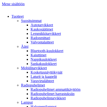
Mene sisältöön
Tuotteet
Suosituimmat
Autotarvikkeet
Kaukosäätimet
Lemmikkitarvikkeet
Radonmittari
Valvontalaitteet
Ääni
Bluetooth-kuulokkeet
Kaiuttimet
Nappikuulokkeet
Sankakuulokkeet
Mobiilitarvikkeet
Kosketusnäyttökynät
Laturit ja kaapelit
Varavirtalähteet
Radiopuhelimet
Radiopuhelimet ammattikäyttöön
Radiopuhelimet harrastuksiin
Radiopuhelintarvikkeet
Lamput
Halogeenilamput