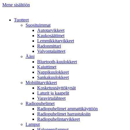
Mene sisältöön
Tuotteet
Suosituimmat
Autotarvikkeet
Kaukosäätimet
Lemmikkitarvikkeet
Radonmittari
Valvontalaitteet
Ääni
Bluetooth-kuulokkeet
Kaiuttimet
Nappikuulokkeet
Sankakuulokkeet
Mobiilitarvikkeet
Kosketusnäyttökynät
Laturit ja kaapelit
Varavirtalähteet
Radiopuhelimet
Radiopuhelimet ammattikäyttöön
Radiopuhelimet harrastuksiin
Radiopuhelintarvikkeet
Lamput
Halogeenilamput