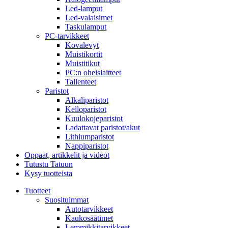
Led-lamput
Led-valaisimet
Taskulamput
PC-tarvikkeet
Kovalevyt
Muistikortit
Muistitikut
PC:n oheislaitteet
Tallenteet
Paristot
Alkaliparistot
Kelloparistot
Kuulokojeparistot
Ladattavat paristot/akut
Lithiumparistot
Nappiparistot
Oppaat, artikkelit ja videot
Tutustu Tatuun
Kysy tuotteista
Tuotteet
Suosituimmat
Autotarvikkeet
Kaukosäätimet
Lemmikkitarvikkeet