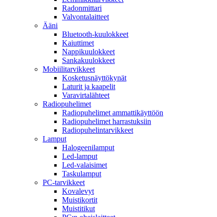
Radonmittari
Valvontalaitteet
Ääni
Bluetooth-kuulokkeet
Kaiuttimet
Nappikuulokkeet
Sankakuulokkeet
Mobiilitarvikkeet
Kosketusnäyttökynät
Laturit ja kaapelit
Varavirtalähteet
Radiopuhelimet
Radiopuhelimet ammattikäyttöön
Radiopuhelimet harrastuksiin
Radiopuhelintarvikkeet
Lamput
Halogeenilamput
Led-lamput
Led-valaisimet
Taskulamput
PC-tarvikkeet
Kovalevyt
Muistikortit
Muistitikut