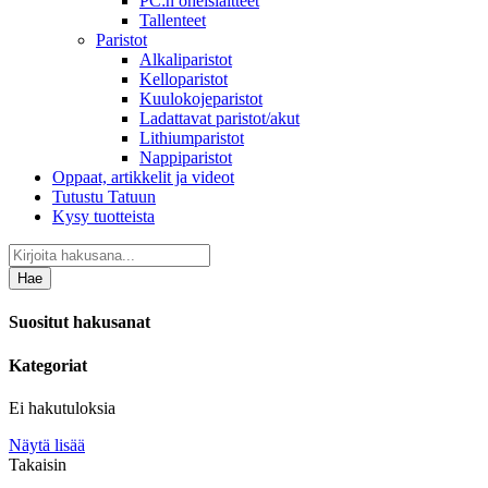
PC:n oheislaitteet
Tallenteet
Paristot
Alkaliparistot
Kelloparistot
Kuulokojeparistot
Ladattavat paristot/akut
Lithiumparistot
Nappiparistot
Oppaat, artikkelit ja videot
Tutustu Tatuun
Kysy tuotteista
Hae
Suositut hakusanat
Kategoriat
Ei hakutuloksia
Näytä lisää
Takaisin