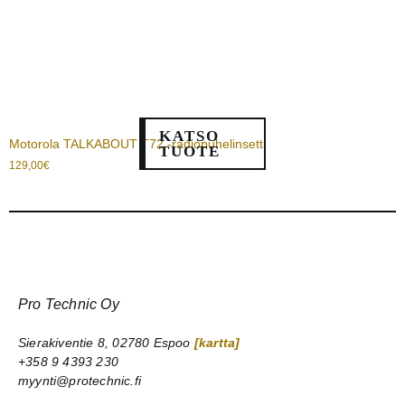
KATSO
Motorola TALKABOUT T72 -radiopuhelinsetti
TUOTE
129,00
€
Pro Technic Oy
Sierakiventie 8, 02780 Espoo
[kartta]
+358 9 4393 230
myynti@protechnic.fi