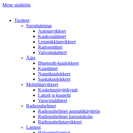
Mene sisältöön
Tuotteet
Suosituimmat
Autotarvikkeet
Kaukosäätimet
Lemmikkitarvikkeet
Radonmittari
Valvontalaitteet
Ääni
Bluetooth-kuulokkeet
Kaiuttimet
Nappikuulokkeet
Sankakuulokkeet
Mobiilitarvikkeet
Kosketusnäyttökynät
Laturit ja kaapelit
Varavirtalähteet
Radiopuhelimet
Radiopuhelimet ammattikäyttöön
Radiopuhelimet harrastuksiin
Radiopuhelintarvikkeet
Lamput
Halogeenilamput