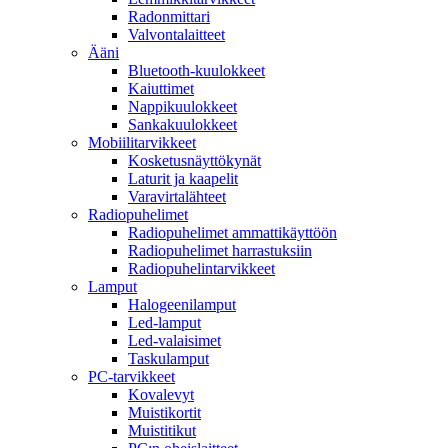
Radonmittari
Valvontalaitteet
Ääni
Bluetooth-kuulokkeet
Kaiuttimet
Nappikuulokkeet
Sankakuulokkeet
Mobiilitarvikkeet
Kosketusnäyttökynät
Laturit ja kaapelit
Varavirtalähteet
Radiopuhelimet
Radiopuhelimet ammattikäyttöön
Radiopuhelimet harrastuksiin
Radiopuhelintarvikkeet
Lamput
Halogeenilamput
Led-lamput
Led-valaisimet
Taskulamput
PC-tarvikkeet
Kovalevyt
Muistikortit
Muistitikut