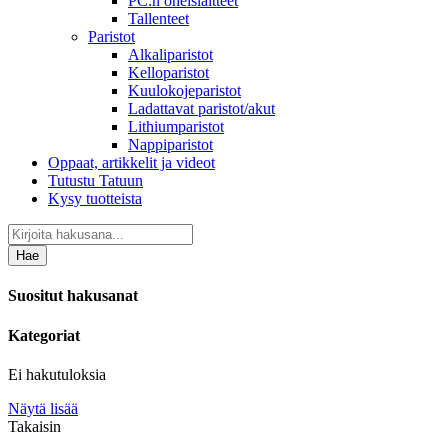
PC:n oheislaitteet
Tallenteet
Paristot
Alkaliparistot
Kelloparistot
Kuulokojeparistot
Ladattavat paristot/akut
Lithiumparistot
Nappiparistot
Oppaat, artikkelit ja videot
Tutustu Tatuun
Kysy tuotteista
Hae
Suositut hakusanat
Kategoriat
Ei hakutuloksia
Näytä lisää
Takaisin