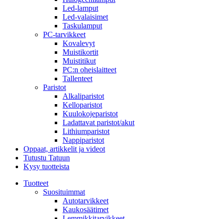
Led-lamput
Led-valaisimet
Taskulamput
PC-tarvikkeet
Kovalevyt
Muistikortit
Muistitikut
PC:n oheislaitteet
Tallenteet
Paristot
Alkaliparistot
Kelloparistot
Kuulokojeparistot
Ladattavat paristot/akut
Lithiumparistot
Nappiparistot
Oppaat, artikkelit ja videot
Tutustu Tatuun
Kysy tuotteista
Tuotteet
Suosituimmat
Autotarvikkeet
Kaukosäätimet
Lemmikkitarvikkeet